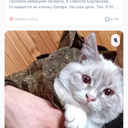
Пропала немецкая овчарка, в Совхозе Боровский,
отзывается на кличку Багира. На шее цепь. Тел. 8 910
863 39 05
Обнинск
•
25 д
из VK
🐈