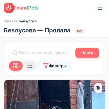
Found
Pets
Главная
›
Белоусово
Белоусово — Пропала
155
Найти
Фильтры
🐕