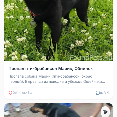
Пропал пти-брабансон Марик, Обнинск
Пропала собака Марик (пти-брабансон, окрас
черный). Вырвался из поводка и убежал. Ошейника
нет. Ласковый, трусливый, мал...
Обнинск
•
8 д
из VK
🐕