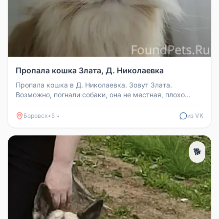
Пропала кошка Злата, Д. Николаевка
Пропала кошка в Д. Николаевка. Зовут Злата.
Возможно, погнали собаки, она не местная, плохо
ориентируется.
Боровск
•
5 ч
из VK
🐕