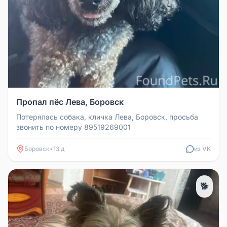
Пропал пёс Лева, Боровск
Потерялась собака, кличка Лева, Боровск, просьба
звонить по номеру 89519269001
Боровск
•
13 д
из VK
🐕