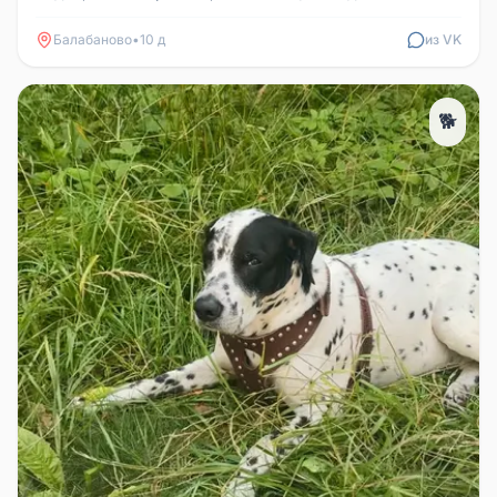
всем открытым машинам,...
Балабаново
•
10 д
из VK
🐕