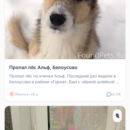
Пропал пёс Альф, Белоусово
Пропал пёс по кличке Альф. Последний раз видели в
Белоусово в районе «Горка». Был с чёрной шлейкой и
зелёным поводком. Т...
Обнинск
•
26 д
из VK
🐈