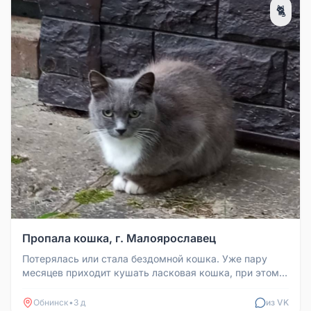
🐈
Пропала кошка, г. Малоярославец
Потерялась или стала бездомной кошка. Уже пару
месяцев приходит кушать ласковая кошка, при этом
далеко не уходит, прячет...
Обнинск
•
3 д
из VK