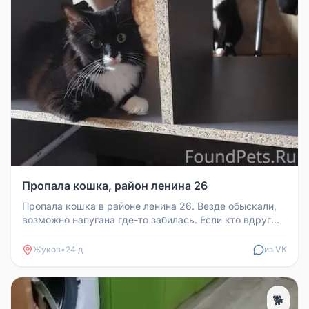
Пропала кошка, район ленина 26
Пропала кошка в районе ленина 26. Везде обыскали,
возможно напугана где-то забилась. Если кто вдруг
видел ее, дайте знат...
Жуков
•
24 д
из VK
🐕