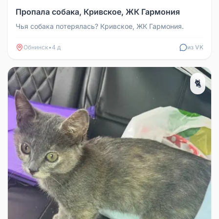
Пропала собака, Кривское, ЖК Гармония
Чья собака потерялась? Кривское, ЖК Гармония.
Обнинск
•
4 д
из VK
🐈