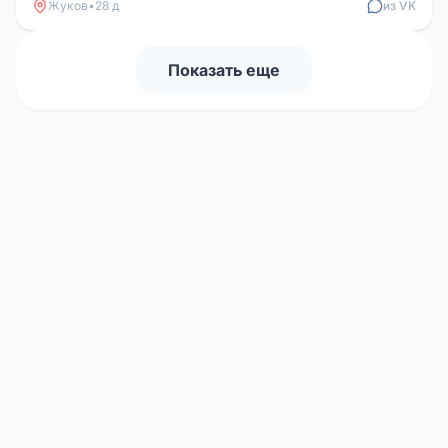
Жуков
•
28 д
из VK
Показать еще