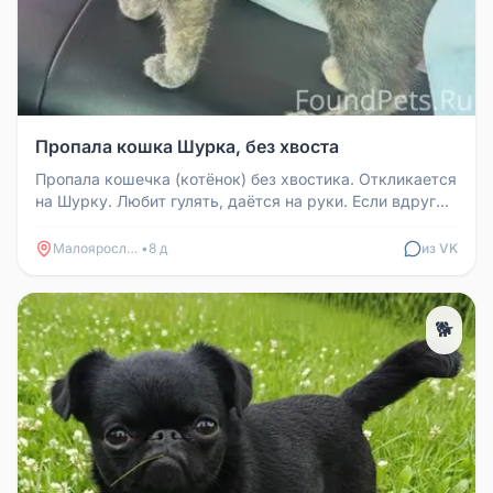
Пропала кошка Шурка, без хвоста
Пропала кошечка (котёнок) без хвостика. Откликается
на Шурку. Любит гулять, даётся на руки. Если вдруг
кто-то её увидит,...
Малоярославец
•
8 д
из VK
🐕