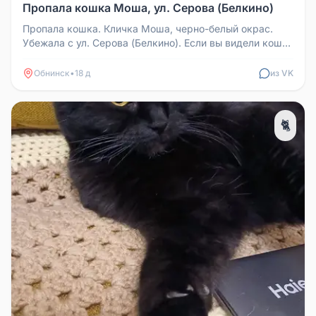
Пропала кошка Моша, ул. Серова (Белкино)
Пропала кошка. Кличка Моша, черно-белый окрас.
Убежала с ул. Серова (Белкино). Если вы видели кошку
или знаете, где она ...
Обнинск
•
18 д
из VK
🐈