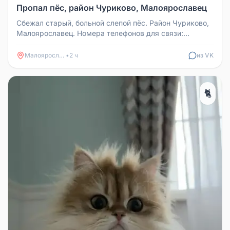
Пропал пёс, район Чуриково, Малоярославец
Сбежал старый, больной слепой пёс. Район Чуриково,
Малоярославец. Номера телефонов для связи:
89533286559, 89611240949.
Малоярославец
•
2 ч
из VK
🐈