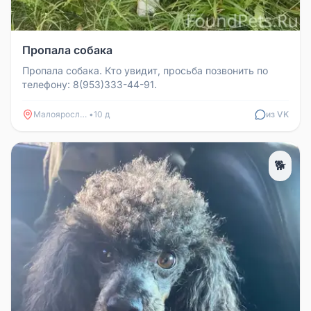
Пропала собака
Пропала собака. Кто увидит, просьба позвонить по
телефону: 8(953)333-44-91.
Малоярославец
•
10 д
из VK
🐕