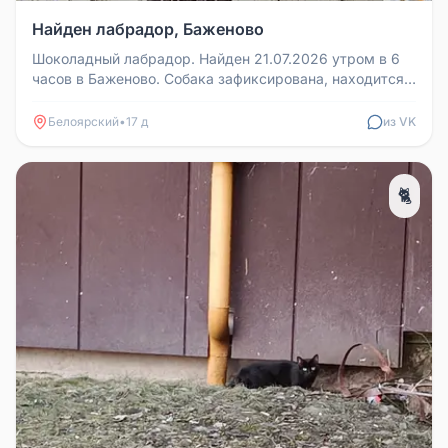
Найден лабрадор, Баженово
Шоколадный лабрадор. Найден 21.07.2026 утром в 6
часов в Баженово. Собака зафиксирована, находится у
меня. Контакт: 8-92...
Белоярский
•
17 д
из VK
🐈