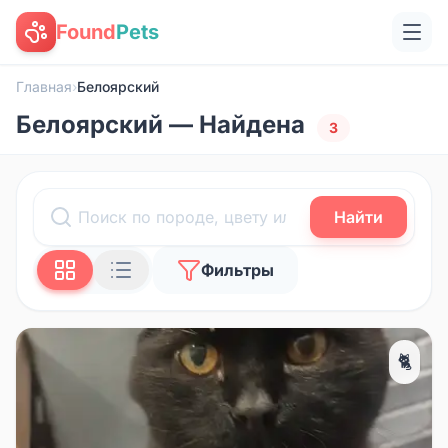
Found
Pets
Главная
›
Белоярский
Белоярский — Найдена
3
Найти
Фильтры
🐈