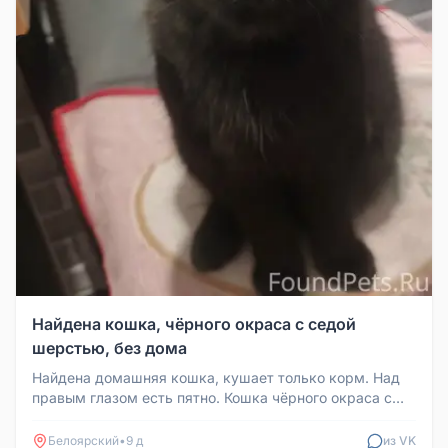
Найдена кошка, чёрного окраса с седой
шерстью, без дома
Найдена домашняя кошка, кушает только корм. Над
правым глазом есть пятно. Кошка чёрного окраса с
седой шерстью. Ласковая...
Белоярский
•
9 д
из VK