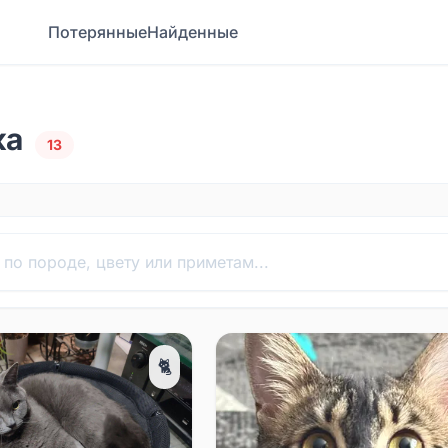
Потерянные
Найденные
ка
13
🐈