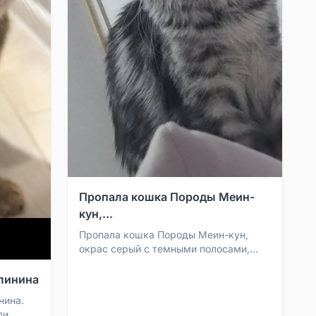
Пропала кошка Породы Меин-
кун,...
Пропала кошка Породы Меин-кун,
окрас серый с темными полосами,
отзывается на имя Бэлла Возможно
беременна Скорее всего в...
алинина
нина.
ли