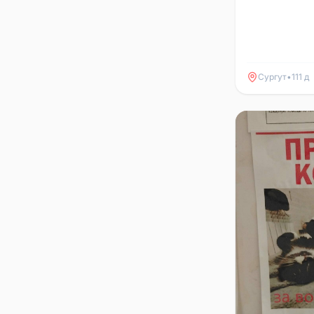
Сургут
•
111 д