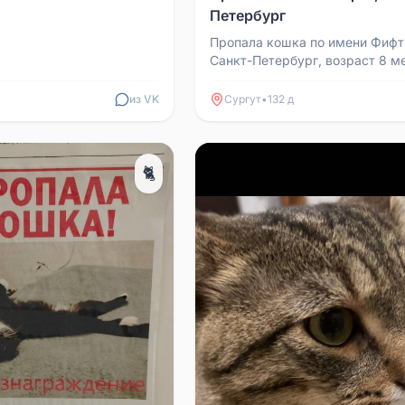
Петербург
Пропала кошка по имени Фифт
Санкт-Петербург, возраст 8 м
окрас чёрный с белым пятном 
в районе ули...
из VK
Сургут
•
132 д
🐈