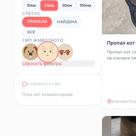
10км
25км
50км
100км
СТАТУС
ПРОПАЛА
НАЙДЕНА
ВСЕ
ТИП ЖИВОТНОГО
Пропал кот
Пропал кот с
на кончике х
Сбросить фильтры
темные серые
ошейник от кл
КОММЕНТАРИИ
Пока нет комментариев
Барсово
•
13 д