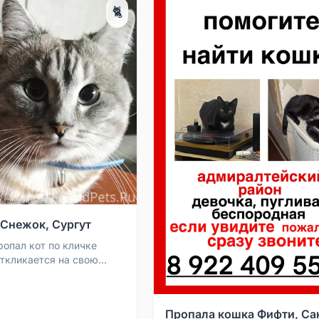
🐈
 Снежок, Сургут
ропал кот по кличке
откликается на свою
ал в Сургуте в районе
ратива Ст...
Пропала кошка Фифти, Са