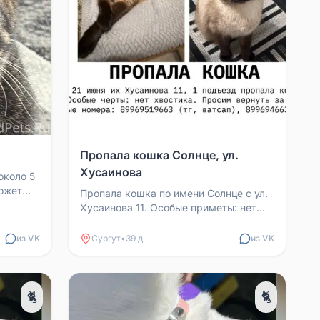
Пропала кошка Солнце, ул.
Хусаинова
около 5
может
Пропала кошка по имени Солнце с ул.
Хусаинова 11. Особые приметы: нет
хвостика. Видели её на Хусаинова 13.
Если кому-то ...
из VK
Сургут
•
39 д
из VK
🐈
🐈