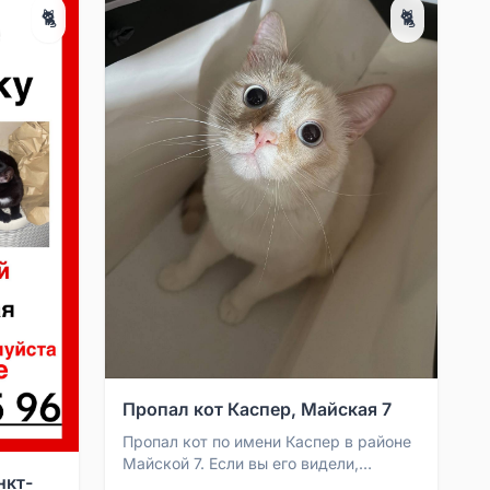
🐈
🐈
Пропал кот Каспер, Майская 7
Пропал кот по имени Каспер в районе
Майской 7. Если вы его видели,
нкт-
пожалуйста, сообщите.