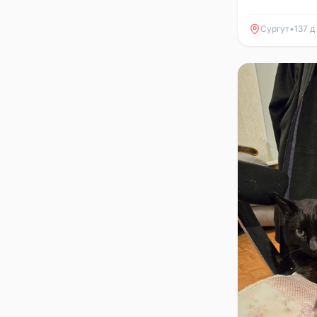
Сургут
•
137 д