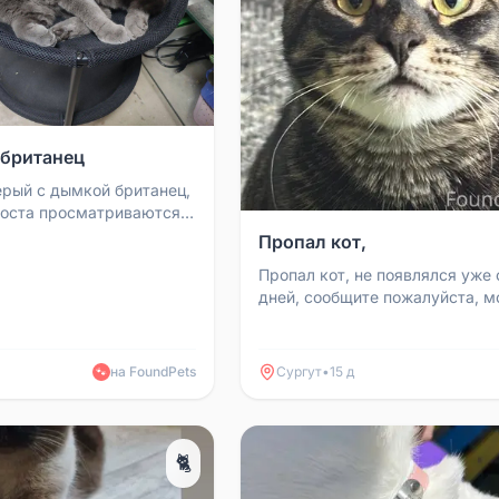
 британец
ерый с дымкой британец,
воста просматриваются
 полоски. На шее серый
Пропал кот,
ещ...
Пропал кот, не появлялся уже 
дней, сообщите пожалуйста, 
хотя бы видели где-то
на FoundPets
Сургут
•
15 д
🐾
🐈