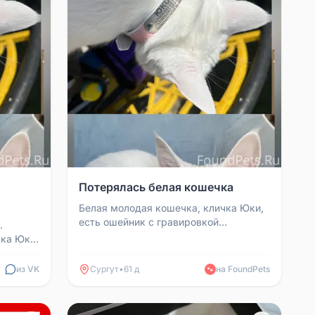
Потерялась белая кошечка
Белая молодая кошечка, кличка Юки,
есть ошейник с гравировкой
.
телефонов.Просьба если нашли ,
чка Юки.
увидели или что- то знаете ...
а нем
из VK
Сургут
•
61 д
на FoundPets
🐾