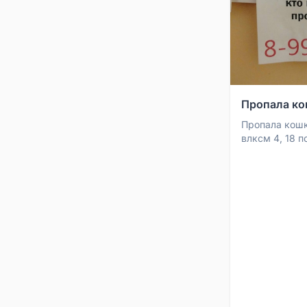
Пропала ко
Пропала кошк
влксм 4, 18 п
вознагражден
8999633886