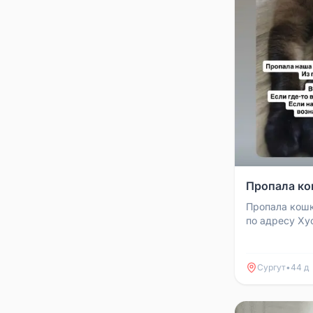
Пропала ко
Пропала кошк
по адресу Хус
видел, сообщ
89969519663
Сургут
•
44 д