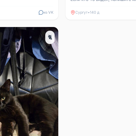
позвоните 89270080121.
из VK
Сургут
•
140 д
🐈