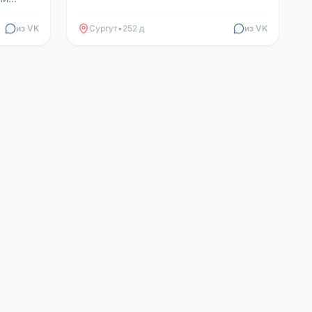
из VK
Сургут
•
252 д
из VK