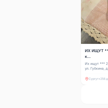
ИХ ИЩУТ **
к...
Их ищут *** 
ул. Губкина, 
на даче, пост
записали его н
Сургут
•
256 д