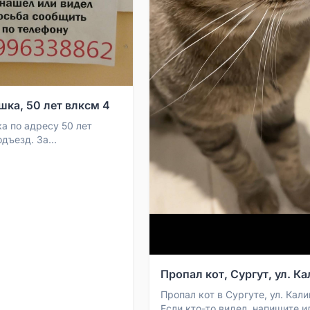
шка, 50 лет влксм 4
а по адресу 50 лет
одъезд. За
ие. Телефон для связи:
2
Пропал кот, Сургут, ул. К
Пропал кот в Сургуте, ул. Кали
Если кто-то видел, напишите и