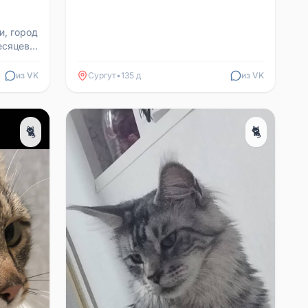
и, город
есяцев,
на шее,
из VK
Сургут
•
135 д
из VK
🐈
🐈