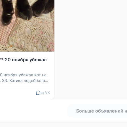
* 20 ноября убежал
20 ноября убежал кот на
д. 23. Котика подобрали
авили ему прививку,
...
из VK
Больше объявлений 