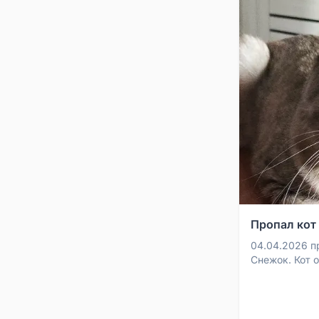
Пропал кот
04.04.2026 п
Снежок. Кот 
кличку. Проп
дачного коопе