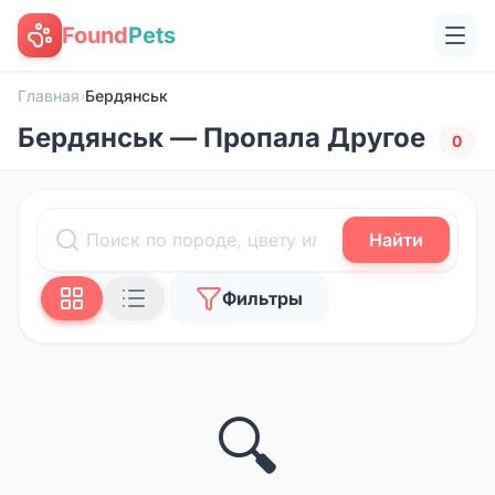
Found
Pets
Главная
›
Бердянськ
Бердянськ — Пропала Другое
0
Найти
Фильтры
🔍