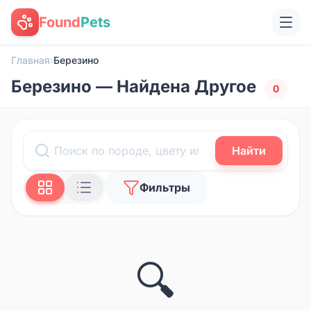
Found
Pets
Главная
›
Березино
Березино — Найдена Другое
0
Найти
Фильтры
🔍