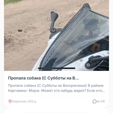
Пропала собака (С Субботы на В...
Пропала собака (С Субботы на Воскресенье) В районе
Карговино- Морж. Может кто нибудь видел? Если кто
увидит позвоните по...
Березник
•
205 д
из VK