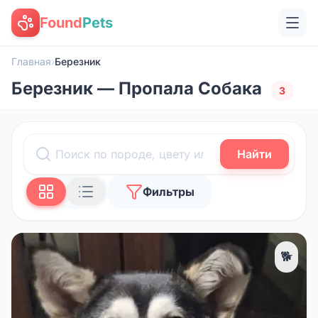
Found
Pets
Главная
›
Березник
Березник — Пропала Собака
3
Найти
Фильтры
🐕