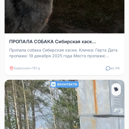
ПРОПАЛА СОБАКА ️Сибирская хаск...
Пропала собака ️Сибирская хаски. Кличка: Герта Дата
пропажи: 19 декабря 2025 года Место пропажи:
Архангельская область,...
Березник
•
191 д
из VK
🐕