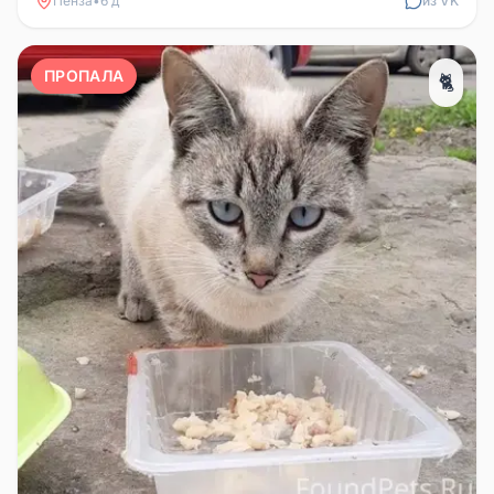
Пенза
•
6 д
из VK
ПРОПАЛА
🐈