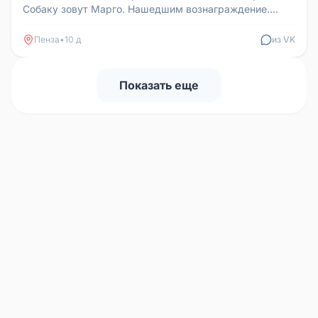
Собаку зовут Марго. Нашедшим вознаграждение.
Телефон для связи: 89273611...
Пенза
•
10 д
из VK
Показать еще