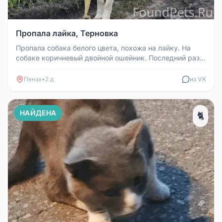
Пропала лайка, Терновка
Пропала собака белого цвета, похожа на лайку. На
собаке коричневый двойной ошейник. Последний раз
была замечена в районе...
Пенза
•
2 д
из VK
НАЙДЕНА
🐈