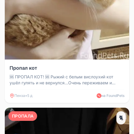
Пропал кот
🆘 ПРОПАЛ КОТ! 🆘 Рыжий с белым вислоухий кот
ушёл гулять и не вернулся…Очень переживаем и
просим вашей помощи! 🔹 Кл...
Пенза
•
5 д
на FoundPets
🐾
ПРОПАЛА
🐈