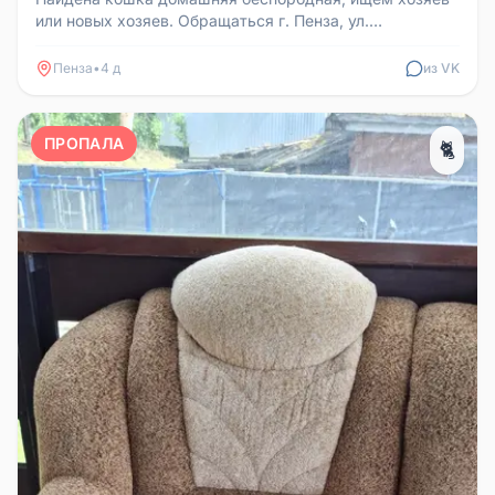
или новых хозяев. Обращаться г. Пенза, ул.
Карпинская 30А, 2 подъезд
Пенза
•
4 д
из VK
ПРОПАЛА
🐈