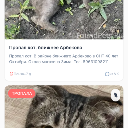
Пропал кот, ближнее Арбеково
Пропал кот. В районе ближнего Арбеково в СНТ 40 лет
Октября. Около магазина Зима. Тел. 89631098211
Пенза
•
7 д
из VK
ПРОПАЛА
🐈