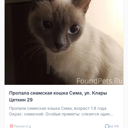
Пропала сиамская кошка Сима, ул. Клары
Цеткин 29
Пропала сиамская кошка Сима, возраст 1.6 года.
Окрас: сиамский. Особые приметы: слезится один
глаз, короткий хвост. Проп...
Пенза
•
2 д
из VK