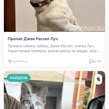
Пропал Джек Рассел Луч
Пропала собака, кабель, Джек Рассел, кличка Луч.
Характерные приметы: рыжая маска на морде, хвост
крючком. На шее может ...
Пенза
•
4 д
из VK
НАЙДЕНА
🐈