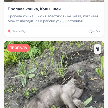
Пропала кошка, Колышлей
Пропала кошка 6 июня. Местность не знает, пугливая.
Может находиться в районе улиц: Восточная,
Фабричная, Кирова, Губаре...
Пенза
•
6 д
из VK
ПРОПАЛА
🐈