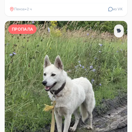
по номеру 89530262401...
Пенза
•
2 ч
из VK
ПРОПАЛА
🐕