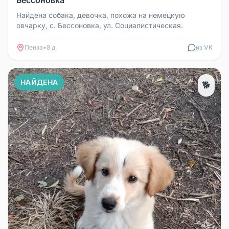
Найдена собака, девочка, похожа на немецкую
овчарку, с. Бессоновка, ул. Социалистическая.
Пенза
•
8 д
из VK
НАЙДЕНА
🐕