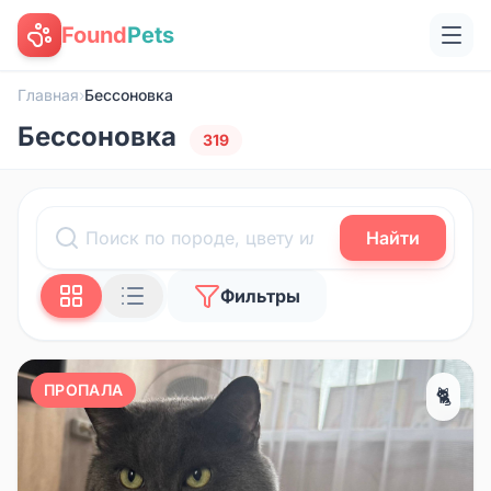
Found
Pets
Главная
›
Бессоновка
Бессоновка
319
Найти
Фильтры
ПРОПАЛА
🐈