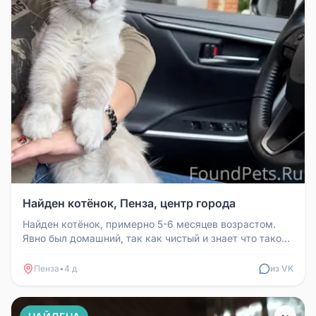
Найден котёнок, Пенза, центр города
Найден котёнок, примерно 5-6 месяцев возрастом.
Явно был домашний, так как чистый и знает что такое
лоток.
Пенза
•
4 д
из VK