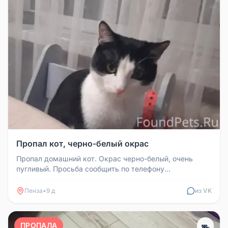
Пропал кот, черно-белый окрас
Пропал домашний кот. Окрас черно-белый, очень
пугливый. Просьба сообщить по телефону
89870725379 любую информацию о мест...
Пенза
•
9 д
из VK
ПРОПАЛА