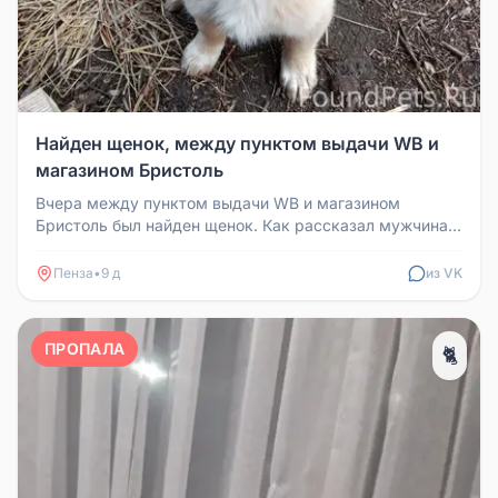
Найден щенок, между пунктом выдачи WB и
магазином Бристоль
Вчера между пунктом выдачи WB и магазином
Бристоль был найден щенок. Как рассказал мужчина,
он прибежал в центр за своей...
Пенза
•
9 д
из VK
ПРОПАЛА
🐈