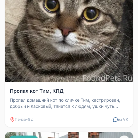
Пропал кот Тим, КПД
Пропал домашний кот по кличке Тим, кастрирован,
добрый и ласковый, тянется к людям, ушки чуть
завернуты, средней комплек...
Пенза
•
8 д
из VK