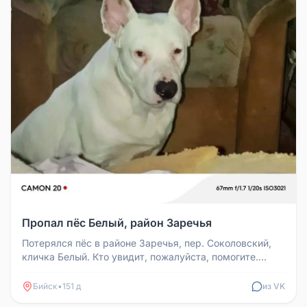
Пропал пёс Белый, район Заречья
Потерялся пёс в районе Заречья, пер. Соколовский,
кличка Белый. Кто увидит, пожалуйста, помогите.
Контактный номер: +7 9...
Бийск
•
151 д
из VK