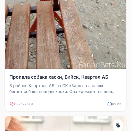
Пропала собака хаски, Бийск, Квартал АБ
В районе Квартала АБ, за СК «Заря», на пляже —
бегает собака породы хаски. Она хромает, на шее
след от ошейника. Может б...
Бийск
•
51 д
из VK
🐕