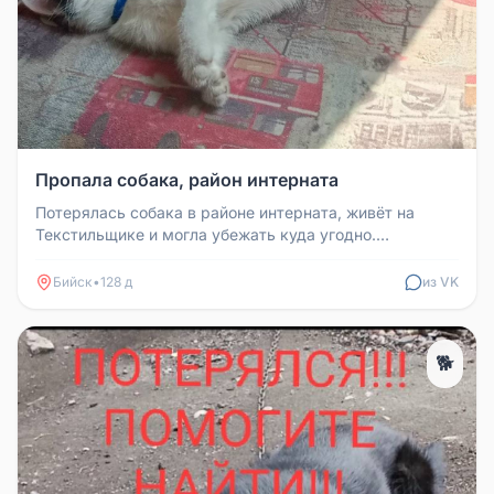
Пропала собака, район интерната
Потерялась собака в районе интерната, живёт на
Текстильщике и могла убежать куда угодно.
Принимается любая информация. З...
Бийск
•
128 д
из VK
🐕