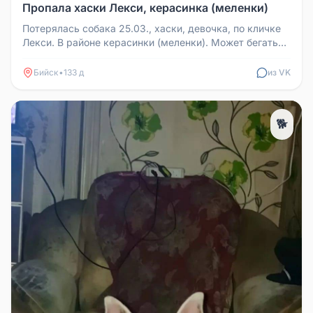
Пропала хаски Лекси, керасинка (меленки)
Потерялась собака 25.03., хаски, девочка, по кличке
Лекси. В районе керасинки (меленки). Может бегать
по заречью. Нашедш...
Бийск
•
133 д
из VK
🐕