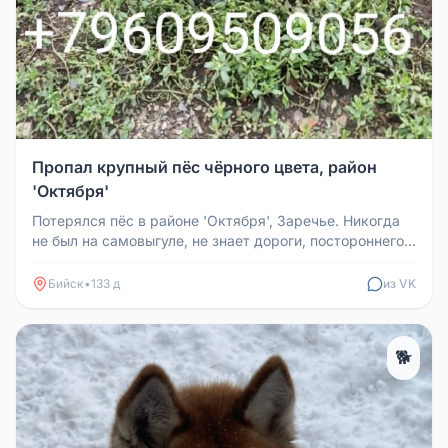
Пропал крупный пёс чёрного цвета, район
'Октября'
Потерялся пёс в районе 'Октября', Заречье. Никогда
не был на самовыгуле, не знает дороги, постороннего
мира. Как он смог...
Бийск
•
133 д
из VK
🐕