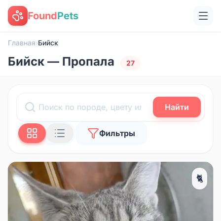
Found
Pets
Главная
›
Бийск
Бийск — Пропала
27
Найти
Фильтры
🐈