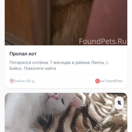
Пропал кот
Потерялся котëнок 7 месяцев в районе Ленты, г.
Бийск. Помогите найти
Бийск
•
80 д
на FoundPets
🐾
🐈