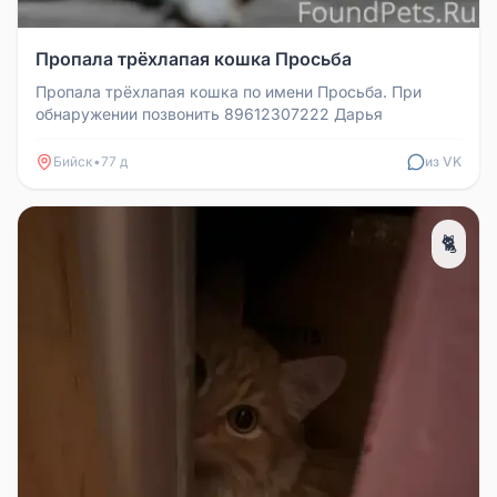
Пропала трёхлапая кошка Просьба
Пропала трёхлапая кошка по имени Просьба. При
обнаружении позвонить 89612307222 Дарья
Бийск
•
77 д
из VK
🐈