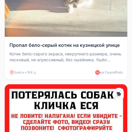
Пропал бело-серый котик на кузнецкой улице
Котик бело-серого окраса, некрупного размера, очень
ласковый, не агрессивный, без ошейника. Ушёл
погулять и до сих пор н...
Бийск
•
184 д
на FoundPets
🐾
🐕