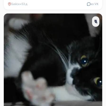
Бийск
•
53 д
из VK
🐈