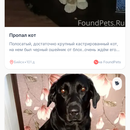
Пропал кот
Полосатый, достаточно крупный кастрированный кот,
на нем был черный ошейник от блох..очень ждём его
дома..
Бийск
•
101 д
на FoundPets
🐾
🐕