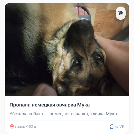
🐕
Пропала немецкая овчарка Мука
Убежала собака — немецкая овчарка, кличка Мука.
Бийск
•
163 д
из VK