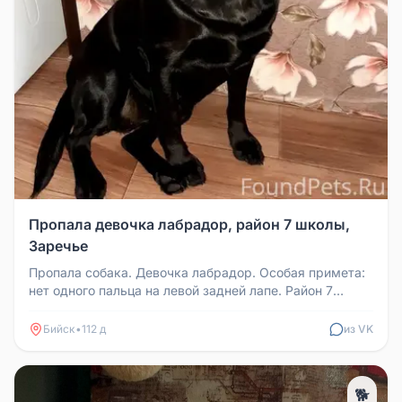
Пропала девочка лабрадор, район 7 школы,
Заречье
Пропала собака. Девочка лабрадор. Особая примета:
нет одного пальца на левой задней лапе. Район 7
школы, Заречье. Собака...
Бийск
•
112 д
из VK
🐕