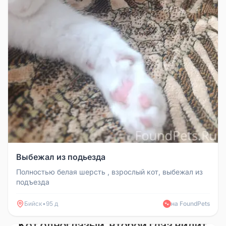
Выбежал из подьезда
Полностью белая шерсть , взрослый кот, выбежал из
подъезда
Бийск
•
95 д
на FoundPets
🐾