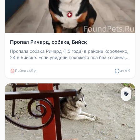
Пропал Ричард, собака, Бийск
Пропала собака Ричард (1,5 года) в районе Короленко,
24 в Бийске. Если увидели похожего пса без хозяина,
позвоните или н...
Бийск
•
49 д
из VK
🐕