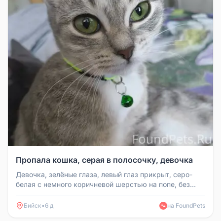
Пропала кошка, серая в полосочку, девочка
Девочка, зелёные глаза, левый глаз прикрыт, серо-
белая с немного коричневой шерстью на попе, без
ошейника, на животике е...
Бийск
•
6 д
на FoundPets
🐾