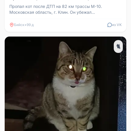
Пропал кот после ДТП на 82 км трассы М-10.
Московская область, г. Клин. Он убежал
предположительно в сторону рядом наход...
Бийск
•
99 д
из VK
🐈