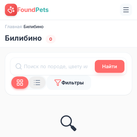
Found
Pets
Главная
›
Билибино
Билибино
0
Найти
Фильтры
🔍