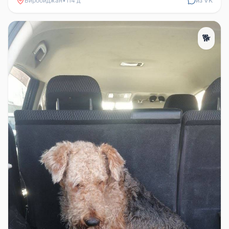
Биробиджан
•
114 д
из VK
🐕