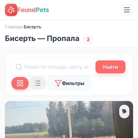
Found
Pets
Главная
›
Бисерть
Бисерть — Пропала
2
Найти
Фильтры
🐕