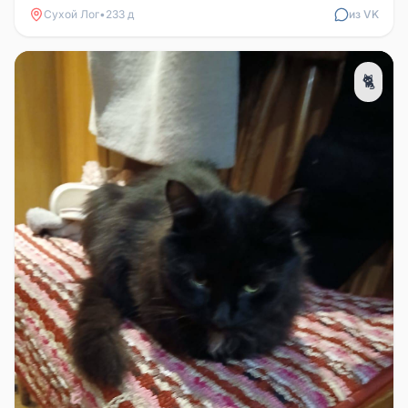
Сухой Лог
•
233 д
из VK
🐈