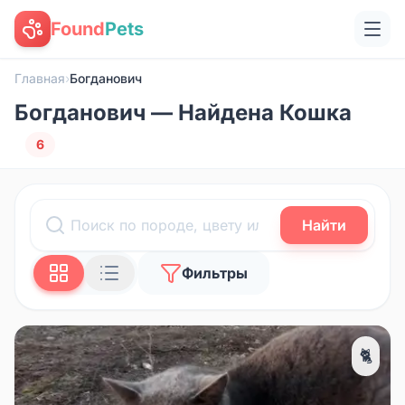
Found
Pets
Главная
›
Богданович
Богданович — Найдена Кошка
6
Найти
Фильтры
🐈