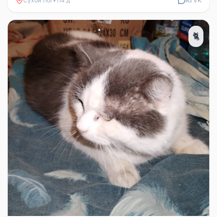
Сухой Лог
•
114 д
из VK
🐈