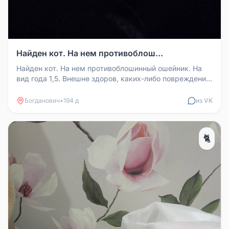
Найден кот. На нем противоблош...
Найден кот. На нем противоблошинный ошейник. На
вид года 1,5. Внешне здоров, каких-либо повреждений
не увидела. Длинноше...
Богданович
•
194 д
из VK
🐈