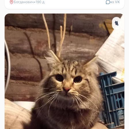
Богданович
•
190 д
из VK
🐈