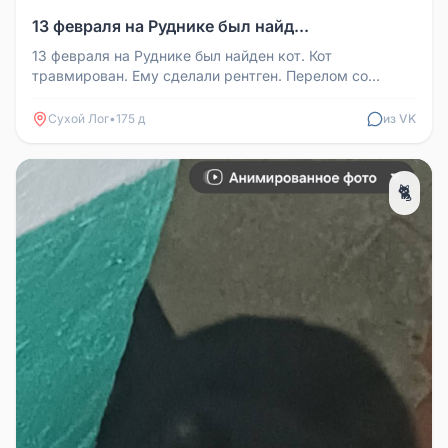
13 февраля на Руднике был найд...
13 февраля на Руднике был найден кот. Кот
травмирован. Ему сделали рентген. Перелом со
смещением. Требуется операция, сд...
Сухой Лог
•
175 д
из VK
🐈