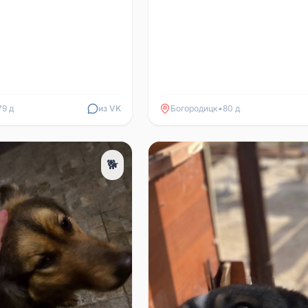
79 д
из VK
Богородицк
•
80 д
🐕