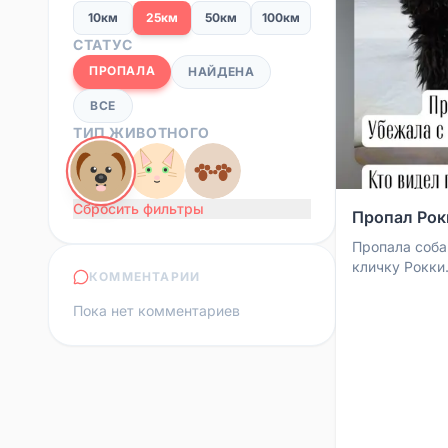
10км
25км
50км
100км
СТАТУС
ПРОПАЛА
НАЙДЕНА
ВСЕ
ТИП ЖИВОТНОГО
Сбросить фильтры
Пропал Рок
Пропала соба
кличку Рокки
КОММЕНТАРИИ
Сбербанка и 
Богородицк. П
Пока нет комментариев