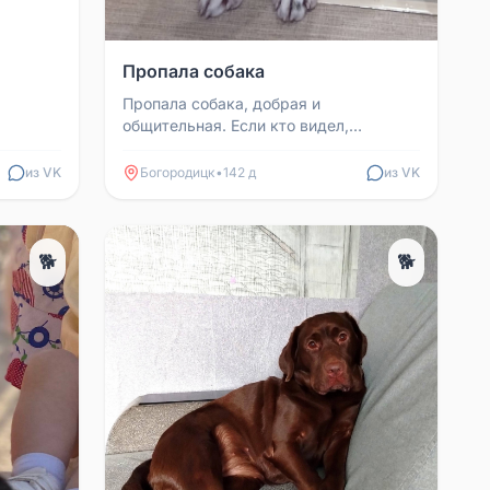
Пропала собака
Пропала собака, добрая и
общительная. Если кто видел,
напишите, пожалуйста.
из VK
Богородицк
•
142 д
из VK
🐕
🐕