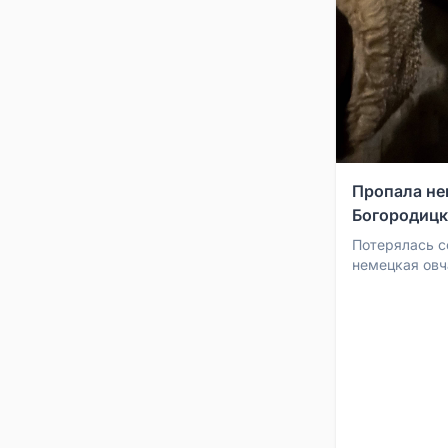
Пропала не
Богородицк
Потерялась с
немецкая овч
домашняя, ух
Фотография с