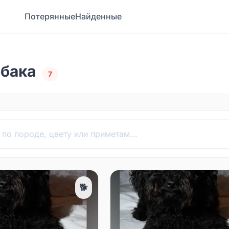
Потерянные
Найденные
обака
7
🐕