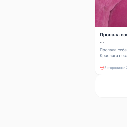
Пропала со
...
Пропала соба
Красного пос
агрессивна, 
стресса, поэт
Богородицк
•