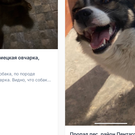
мецкая овчарка,
обака, по породе
арка. Видно, что собака
оженная, ласковая.
делана возле...
Пропал пес, район Пентаг