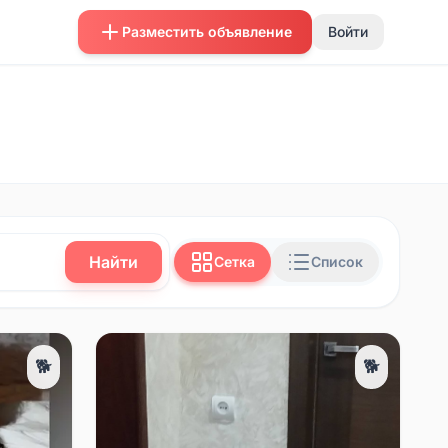
Разместить объявление
Войти
Найти
Сетка
Список
🐕
🐕