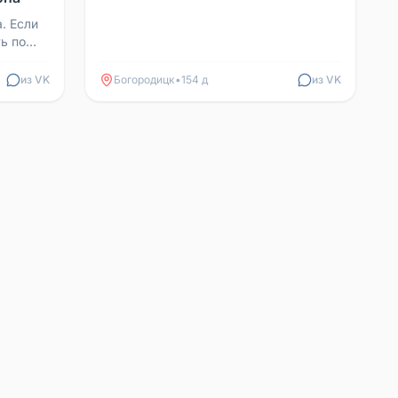
. Если
ь по
из VK
Богородицк
•
154 д
из VK