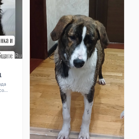
Ц
ода
со
те...