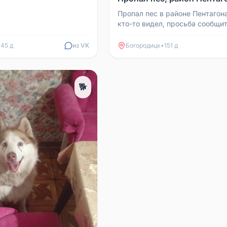
Пропал пес в районе Пентагона
кто-то видел, просьба сообщит
номеру 89509197960
145 д
из VK
Богородицк
•
151 д
🐕