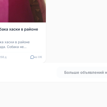
бака хаски в районе
ка хаски в районе
ада. Собака не
но находится в состоянии
ому убегает о...
268 д
из VK
Больше объявлений 