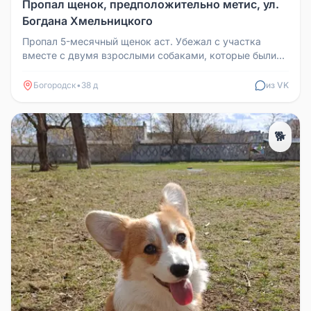
Пропал щенок, предположительно метис, ул.
Богдана Хмельницкого
Пропал 5-месячный щенок аст. Убежал с участка
вместе с двумя взрослыми собаками, которые были
найдены без него. Возможно...
Богородск
•
38 д
из VK
🐕