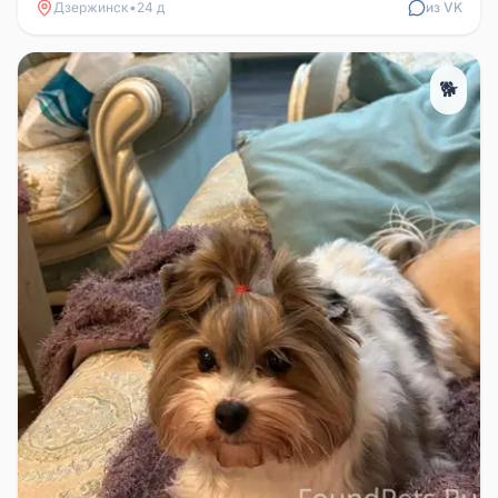
Дзержинск
•
24 д
из VK
🐕