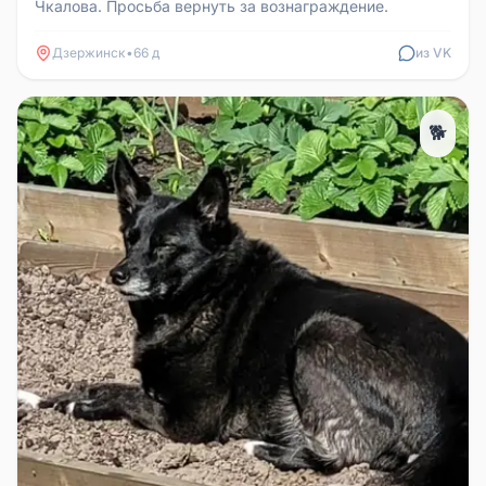
Чкалова. Просьба вернуть за вознаграждение.
Дзержинск
•
66 д
из VK
🐕