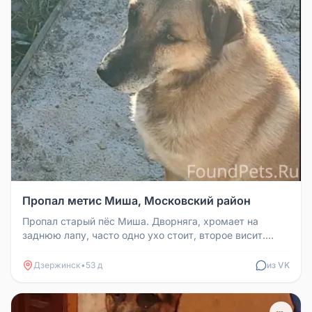
Пропал метис Миша, Московский район
Пропал старый пёс Миша. Дворняга, хромает на
заднюю лапу, часто одно ухо стоит, второе висит.
Добрый, адекватный, любит ...
Дзержинск
•
53 д
из VK