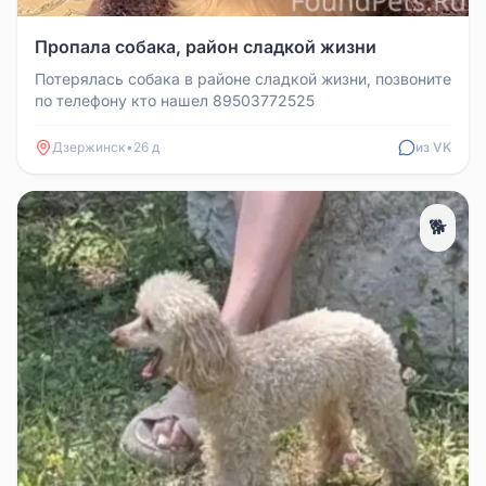
Пропала собака, район сладкой жизни
Потерялась собака в районе сладкой жизни, позвоните
по телефону кто нашел 89503772525
Дзержинск
•
26 д
из VK
🐕