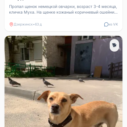
Пропал щенок немецкой овчарки, возраст 3-4 месяца,
кличка Муха. На щенке кожаный коричневый ошейник.
Убежал в районе Све...
Дзержинск
•
63 д
из VK
🐕