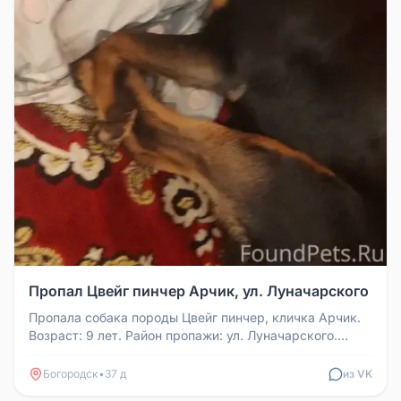
Пропал Цвейг пинчер Арчик, ул. Луначарского
Пропала собака породы Цвейг пинчер, кличка Арчик.
Возраст: 9 лет. Район пропажи: ул. Луначарского.
Собака на самовыгуле,...
Богородск
•
37 д
из VK