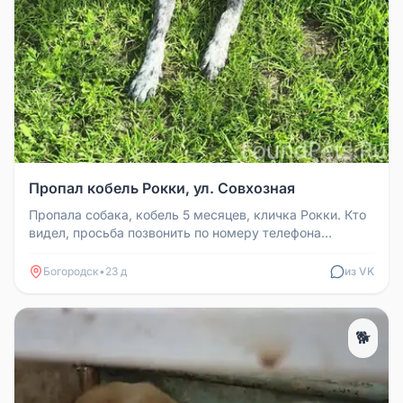
Пропал кобель Рокки, ул. Совхозная
Пропала собака, кобель 5 месяцев, кличка Рокки. Кто
видел, просьба позвонить по номеру телефона
89101324718.
Богородск
•
23 д
из VK
🐕