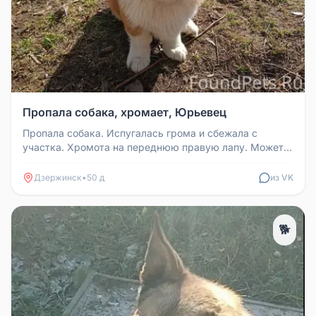
Пропала собака, хромает, Юрьевец
Пропала собака. Испугалась грома и сбежала с
участка. Хромота на переднюю правую лапу. Может
быть в районах: Юрьевец, ст...
Дзержинск
•
50 д
из VK
🐕