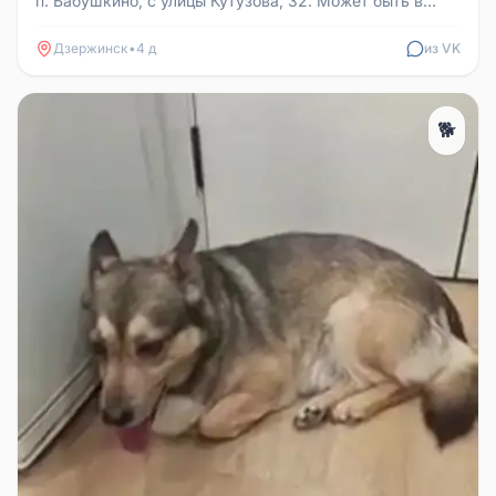
п. Бабушкино, с улицы Кутузова, 32. Может быть в
районе ул. Терешковой...
Дзержинск
•
4 д
из VK
🐕