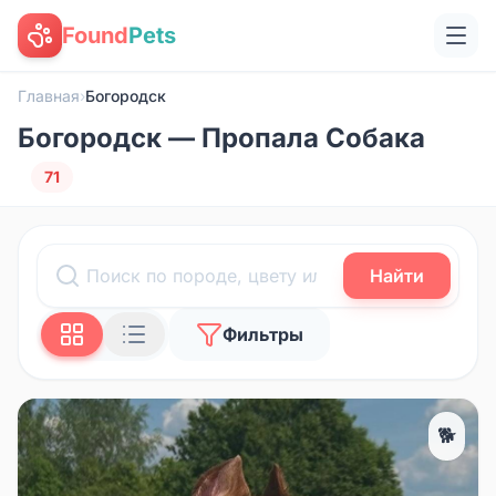
Found
Pets
Главная
›
Богородск
Богородск — Пропала Собака
71
Найти
Фильтры
🐕