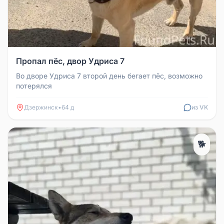
Пропал пёс, двор Удриса 7
Во дворе Удриса 7 второй день бегает пёс, возможно
потерялся
Дзержинск
•
64 д
из VK
🐕