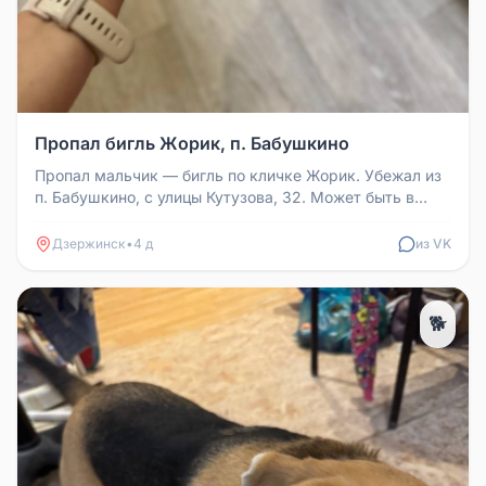
Пропал бигль Жорик, п. Бабушкино
Пропал мальчик — бигль по кличке Жорик. Убежал из
п. Бабушкино, с улицы Кутузова, 32. Может быть в
районе ул. Терешковой...
Дзержинск
•
4 д
из VK
🐕