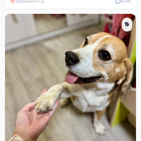
Дзержинск
•
1 д
из VK
🐕