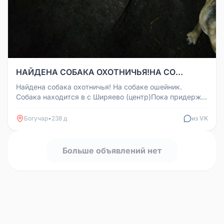
НАЙДЕНА СОБАКА ОХОТНИЧЬЯ!НА СО...
Найдена собака охотничья! На собаке ошейник.
Собака находится в с Ширяево (центр)Пока придержу
у себя. Звоните по т 8950...
Богучар
•
238 д
из VK
Больше объявлений нет