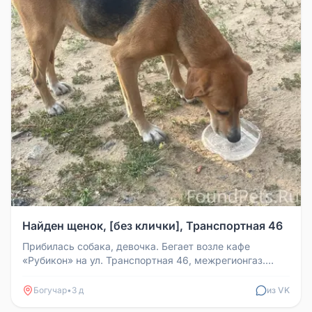
Найден щенок, [без клички], Транспортная 46
Прибилась собака, девочка. Бегает возле кафе
«Рубикон» на ул. Транспортная 46, межрегионгаз.
Мечется, ищет хозяев, видно...
Богучар
•
3 д
из VK