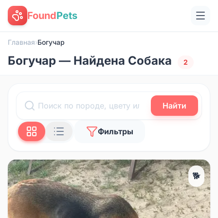
Found
Pets
Главная
›
Богучар
Богучар — Найдена Собака
2
Найти
Фильтры
🐕