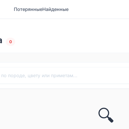
Потерянные
Найденные
а
0
🔍