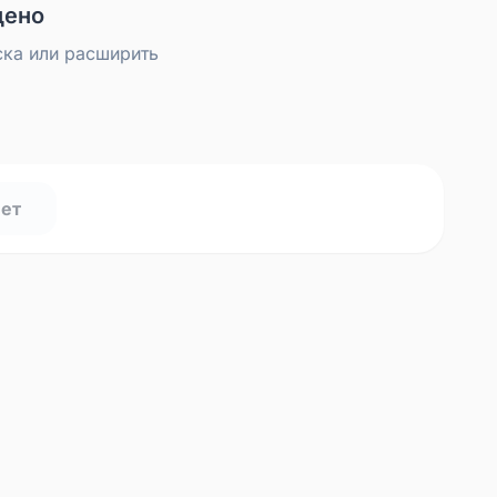
дено
ска или расширить
нет