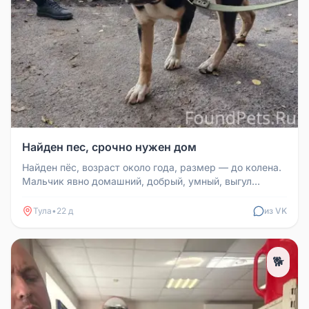
Найден пес, срочно нужен дом
Найден пёс, возраст около года, размер — до колена.
Мальчик явно домашний, добрый, умный, выгул
терпит, послушный, лапу ...
Тула
•
22 д
из VK
🐕