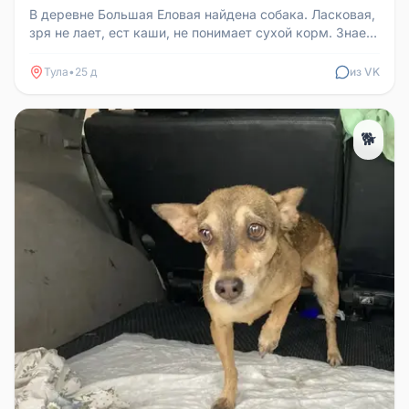
В деревне Большая Еловая найдена собака. Ласковая,
зря не лает, ест каши, не понимает сухой корм. Знает
расчёску, не кус...
Тула
•
25 д
из VK
🐕