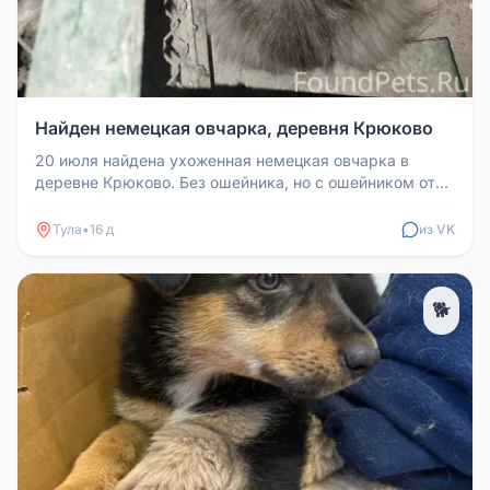
Найден немецкая овчарка, деревня Крюково
20 июля найдена ухоженная немецкая овчарка в
деревне Крюково. Без ошейника, но с ошейником от
блох. Знает команды, добро...
Тула
•
16 д
из VK
🐕