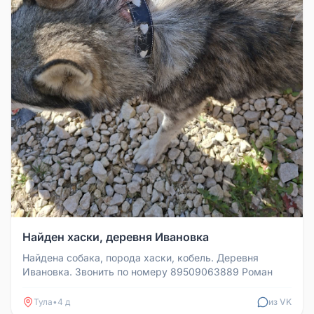
Найден хаски, деревня Ивановка
Найдена собака, порода хаски, кобель. Деревня
Ивановка. Звонить по номеру 89509063889 Роман
Тула
•
4 д
из VK