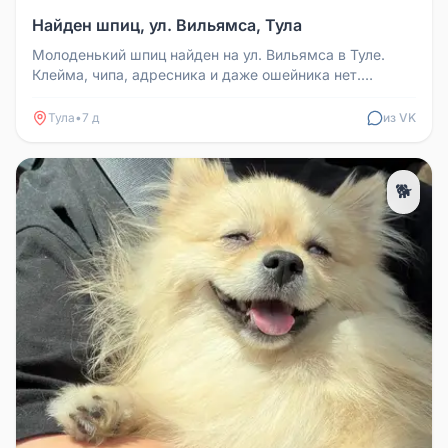
Найден шпиц, ул. Вильямса, Тула
Молоденький шпиц найден на ул. Вильямса в Туле.
Клейма, чипа, адресника и даже ошейника нет.
Ласковый, приучен к 2-разов...
Тула
•
7 д
из VK
🐕