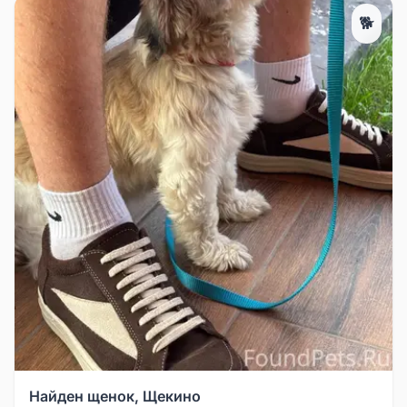
🐕
Найден щенок, Щекино