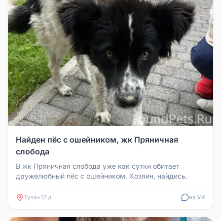
Найден пёс с ошейником, жк Пряничная
слобода
В жк Пряничная слобода уже как сутки обитает
дружелюбный пёс с ошейником. Хозяин, найдись.
Тула
•
12 д
из VK