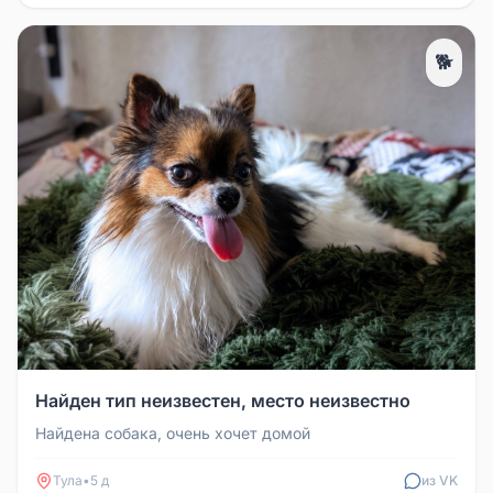
🐕
Найден тип неизвестен, место неизвестно
Найдена собака, очень хочет домой
Тула
•
5 д
из VK