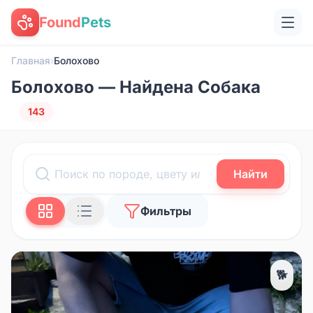
Found
Pets
Главная
›
Болохово
Болохово — Найдена Собака
143
Найти
Фильтры
🐕