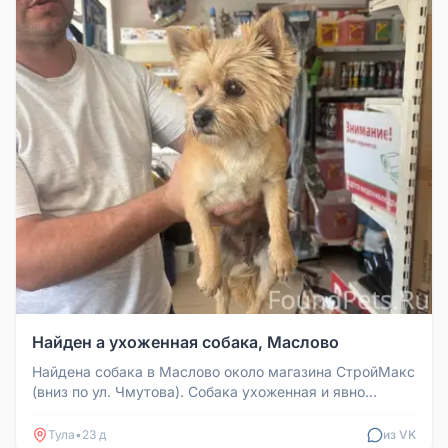
Найден а ухоженная собака, Маслово
Найдена собака в Маслово около магазина СтройМакс
(вниз по ул. Чмутова). Собака ухоженная и явно
недавно посещала грумер...
Тула
•
23 д
из VK