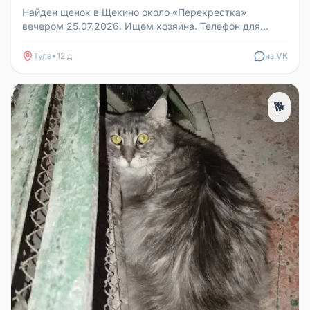
Найден щенок в Щекино около «Перекрестка»
вечером 25.07.2026. Ищем хозяина. Телефон для
связи: 89028468231.
Тула
•
12 д
из VK
🐕