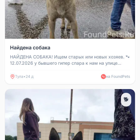
Найдена собака
НАЙДЕНА СОБАКА! Ищем старых или новых хозяев. 🐾
12.07.2026 у бывшего гипер спара к нам на улице
подбежала очень дружел...
Тула
•
24 д
на FoundPets
🐾
🐕