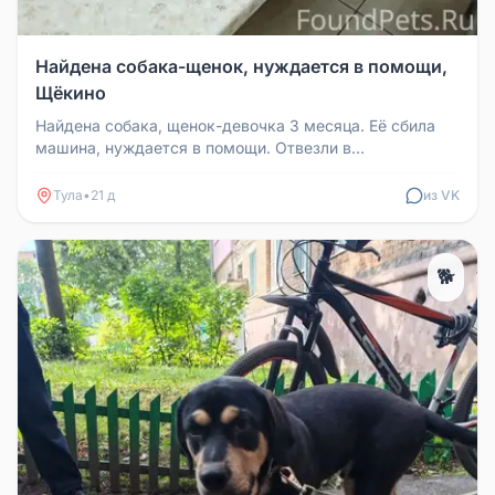
Найдена собака-щенок, нуждается в помощи,
Щёкино
Найдена собака, щенок-девочка 3 месяца. Её сбила
машина, нуждается в помощи. Отвезли в
ветеринарную клинику. Врач сказал...
Тула
•
21 д
из VK
🐕