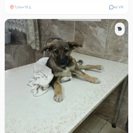
Тула
•
19 д
из VK
🐕