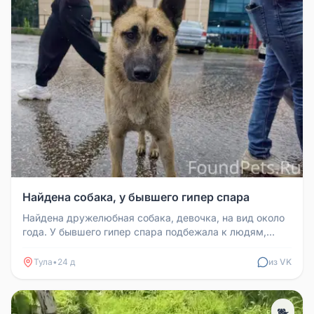
Найдена собака, у бывшего гипер спара
Найдена дружелюбная собака, девочка, на вид около
года. У бывшего гипер спара подбежала к людям,
ластилась, виляла хвост...
Тула
•
24 д
из VK
🐕