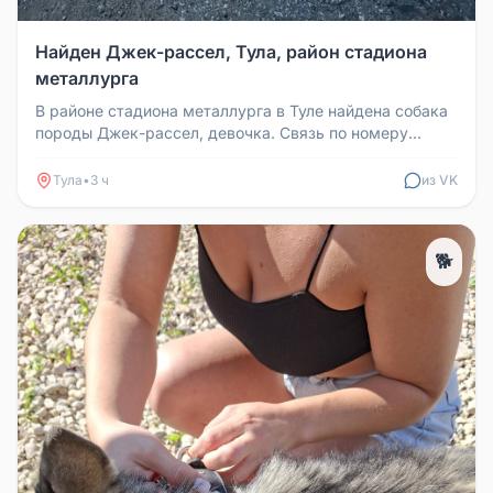
Найден Джек-рассел, Тула, район стадиона
металлурга
В районе стадиона металлурга в Туле найдена собака
породы Джек-рассел, девочка. Связь по номеру
89531966748 Иван.
Тула
•
3 ч
из VK
🐕