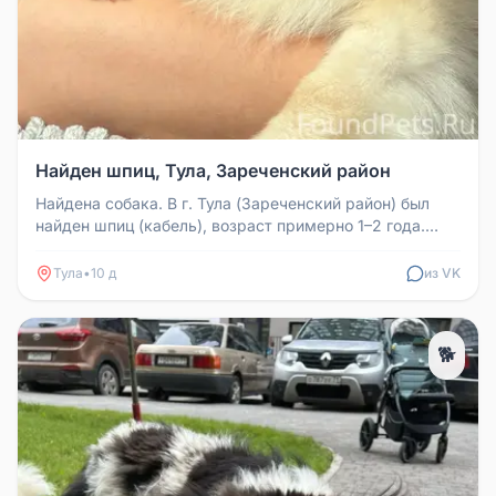
Найден шпиц, Тула, Зареченский район
Найдена собака. В г. Тула (Зареченский район) был
найден шпиц (кабель), возраст примерно 1–2 года.
Очень добрый и ласков...
Тула
•
10 д
из VK
🐕