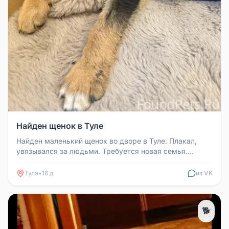
Найден щенок в Туле
Найден маленький щенок во дворе в Туле. Плакал,
увязывался за людьми. Требуется новая семья.
Контакт: Анастасия, телефон...
Тула
•
16 д
из VK
🐕