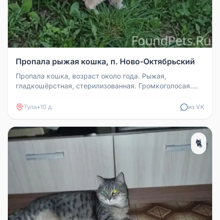
Пропала рыжая кошка, п. Ново-Октябрьский
Пропала кошка, возраст около года. Рыжая,
гладкошёрстная, стерилизованная. Громкоголосая.
Немного гноится глазик. Пропал...
Тула
•
10 д
из VK
🐈