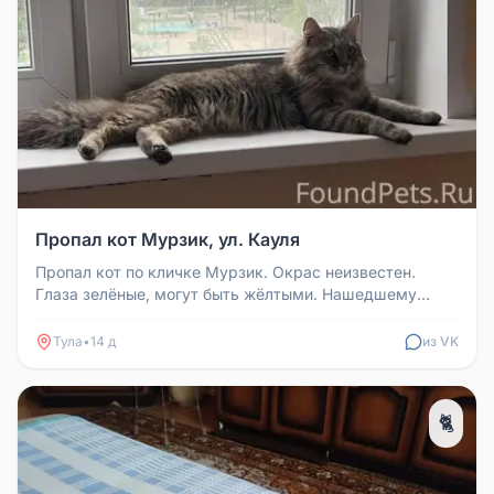
Пропал кот Мурзик, ул. Кауля
Пропал кот по кличке Мурзик. Окрас неизвестен.
Глаза зелёные, могут быть жёлтыми. Нашедшему
вознаграждение. Контакт: +79...
Тула
•
14 д
из VK
🐈