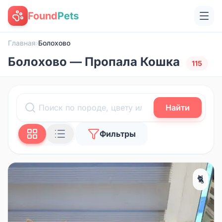
Found
Pets
Главная
›
Болохово
Болохово — Пропала Кошка
115
Найти
Фильтры
🐈