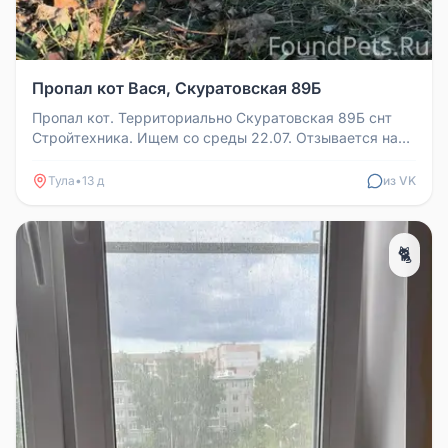
Пропал кот Вася, Скуратовская 89Б
Пропал кот. Территориально Скуратовская 89Б снт
Стройтехника. Ищем со среды 22.07. Отзывается на
имя Вася, контактный, н...
Тула
•
13 д
из VK
🐈