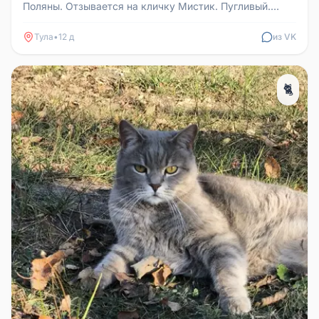
Поляны. Отзывается на кличку Мистик. Пугливый.
Совсем не приучен к у...
Тула
•
12 д
из VK
🐈