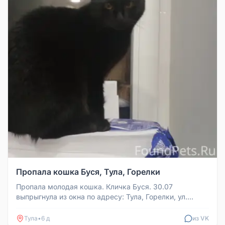
Пропала кошка Буся, Тула, Горелки
Пропала молодая кошка. Кличка Буся. 30.07
выпрыгнула из окна по адресу: Тула, Горелки, ул.
Большая. На животе шрам от оп...
Тула
•
6 д
из VK