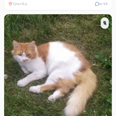
Тула
•
16 д
из VK
🐈