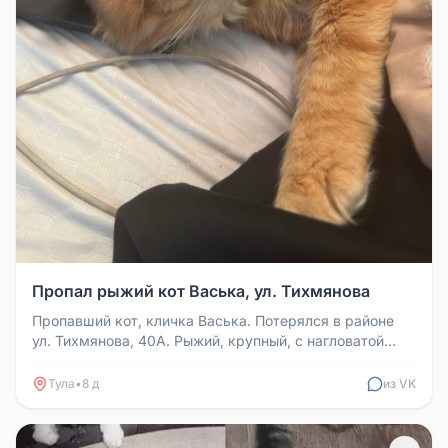
Пропал рыжий кот Васька, ул. Тихмянова
Пропавший кот, кличка Васька. Потерялся в районе
ул. Тихмянова, 40А. Рыжий, крупный, с нагловатой
мордой и пушистыми лап...
Тула
•
8 д
из VK