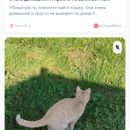
улице.‼️ г.Тула, Новомосковская 13.
‼️Пожалуйста, помогите найти кошку. Она очень
+79509111602 +79955600916
домашняя и просто не выживет на улице.‼️
+79509111602 +79955600916 Звонит...
Тула
•
10 д
на FoundPets
🐾
🐈