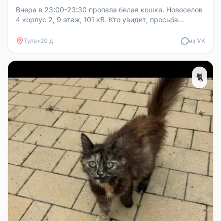
Вчера в 23:00-23:30 пропала белая кошка. Новоселов
4 корпус 2, 9 этаж, 101 кВ. Кто увидит, просьба
сообщить по телефону ...
Тула
•
20 д
из VK
🐈