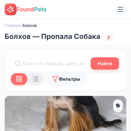
Found
Pets
Главная
›
Болхов
Болхов — Пропала Собака
2
Найти
Фильтры
🐕