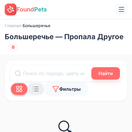
Found
Pets
Главная
›
Большеречье
Большеречье — Пропала Другое
0
Найти
Фильтры
🔍