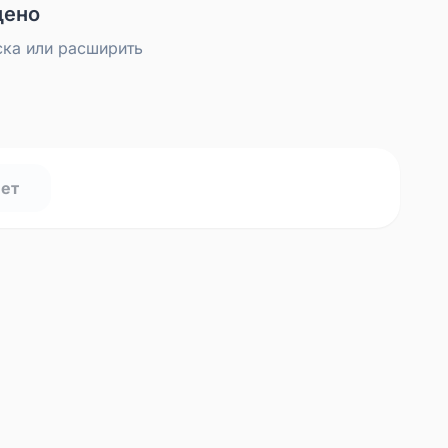
дено
ска или расширить
нет