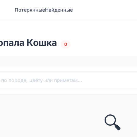
Потерянные
Найденные
опала Кошка
0
🔍