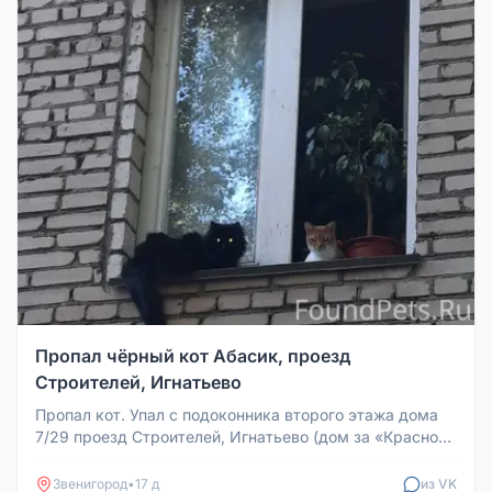
Пропал чёрный кот Абасик, проезд
Строителей, Игнатьево
Пропал кот. Упал с подоконника второго этажа дома
7/29 проезд Строителей, Игнатьево (дом за «Красно-
Белым»). Чёрный, пуш...
Звенигород
•
17 д
из VK