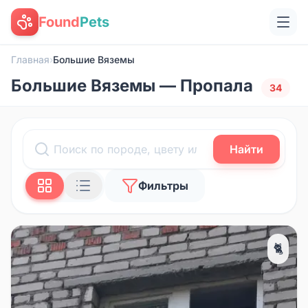
Found
Pets
Главная
›
Большие Вяземы
Большие Вяземы — Пропала
34
Найти
Фильтры
🐈