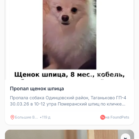
Пропал щенок шпица
Пропала собака Одинцовский район, Таганьково ГП-4
30.03.26 в 10-12 утра Померанский шпиц по кличке
Снежок, 8 месяце...
Большие Вяземы
•
119 д
на FoundPets
🐾