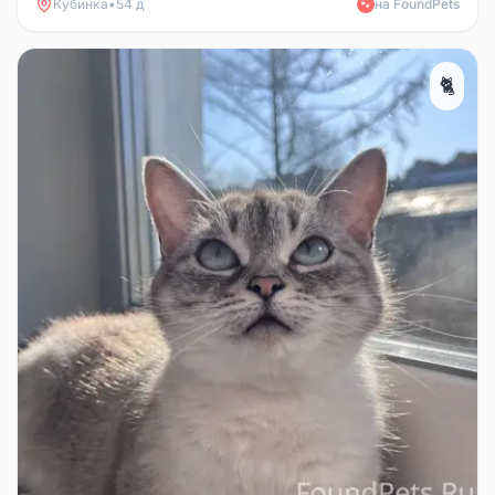
Кубинка
•
54 д
на FoundPets
🐾
🐈