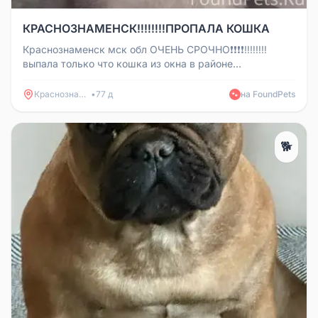
КРАСНОЗНАМЕНСК‼️‼️‼️‼️ПРОПАЛА КОШКА
Краснознаменск мск обл ОЧЕНЬ СРОЧНО❗️❗️❗️❗️‼️‼️‼️‼️
выпала только что кошка из окна в районе
Краснознаменной 4(вероятно...
Краснознаменск
•
77 д
на FoundPets
🐾
🐕