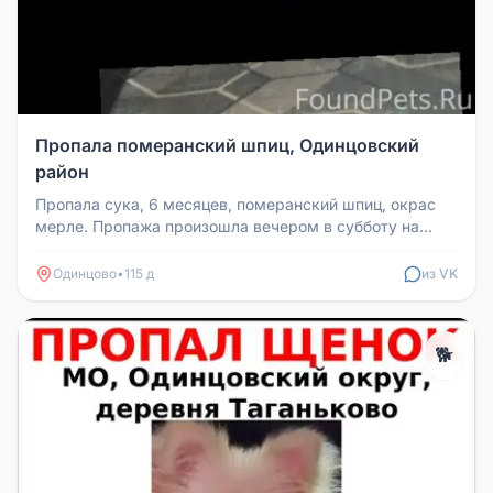
Пропала померанский шпиц, Одинцовский
район
Пропала сука, 6 месяцев, померанский шпиц, окрас
мерле. Пропажа произошла вечером в субботу на
территории СНТ Содружеств...
Одинцово
•
115 д
из VK
🐕