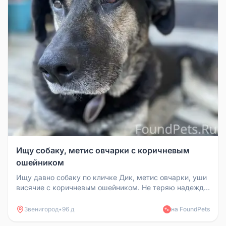
Ищу собаку, метис овчарки с коричневым
ошейником
Ищу давно собаку по кличке Дик, метис овчарки, уши
висячие с коричневым ошейником. Не теряю надежду,
что жив. Убежал от ...
Звенигород
•
96 д
на FoundPets
🐾