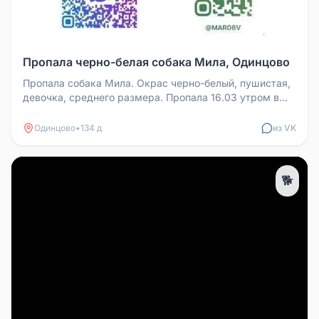
Пропала черно-белая собака Мила, Одинцово
Пропала собака Мила. Окрас черно-белый, пушистая,
девочка, среднего размера. Пропала 16.03 утром в
районе д. Ерёмино, Од...
Одинцово
•
134 д
из VK
🐕