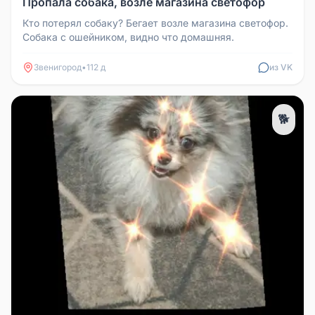
Пропала собака, возле магазина светофор
Кто потерял собаку? Бегает возле магазина светофор.
Собака с ошейником, видно что домашняя.
Звенигород
•
112 д
из VK
🐕