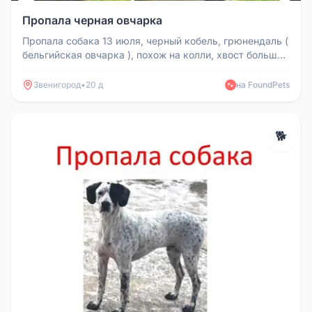
Пропала черная овчарка
Пропала собака 13 июля, черный кобель, грюнендаль (
бельгийская овчарка ), похож на колли, хвост больше
коричневый, к чу...
Звенигород
•
20 д
на FoundPets
🐾
🐕