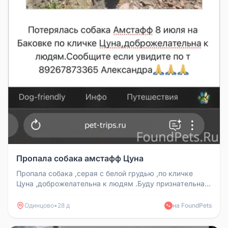
Пропала собака амстафф Цуна
Пропала собака ,серая с белой грудью ,по кличке
Цуна ,доброжелательна к людям .Буду признательна
любой информации.
Одинцово
•
28 д
на FoundPets
🐾