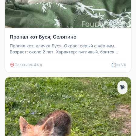
Пропал кот Буся, Селятино
Пропал кот, кличка Буся. Окрас: серый с чёрным.
Возраст: около 2 лет. Характер: пугливый, боится
чужаков, откликается ил...
Селятино
•
44 д
из VK
🐕