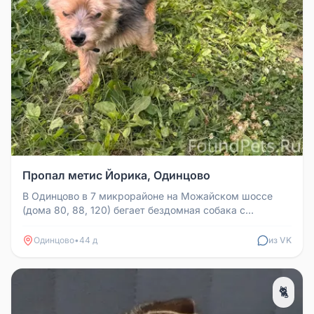
Пропал метис Йорика, Одинцово
В Одинцово в 7 микрорайоне на Можайском шоссе
(дома 80, 88, 120) бегает бездомная собака с
ошейником. Явно это её район,...
Одинцово
•
44 д
из VK
🐈