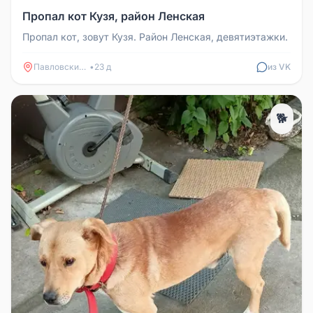
Пропал кот Кузя, район Ленская
Пропал кот, зовут Кузя. Район Ленская, девятиэтажки.
Павловский Посад
•
23 д
из VK
🐕