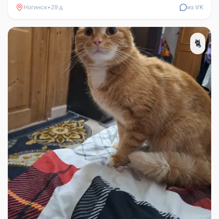
Ногинск
•
29 д
из VK
🐈