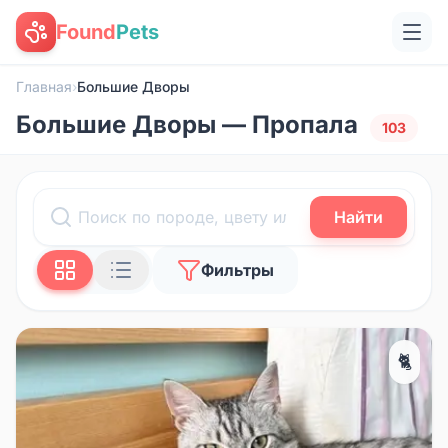
Found
Pets
Главная
›
Большие Дворы
Большие Дворы — Пропала
103
Найти
Фильтры
🐈