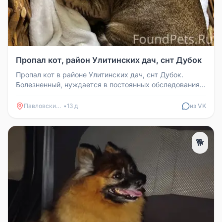
Пропал кот, район Улитинских дач, снт Дубок
Пропал кот в районе Улитинских дач, снт Дубок.
Болезненный, нуждается в постоянных обследованиях.
Вернуть за вознагражде...
Павловский Посад
•
13 д
из VK
🐕