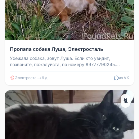
Пропала собака Луша, Электросталь
Убежала собака, зовут Луша. Если кто увидит,
позвоните, пожалуйста, по номеру 89777790245.
Мария, Пр Ленина 27, Электрос...
Электросталь
•
9 д
из VK
🐈