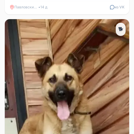
Карповский переулок, где а...
Павловский Посад
•
14 д
из VK
🐕