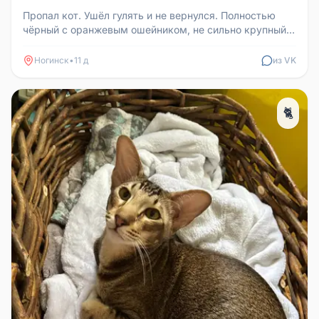
Пропал кот. Ушёл гулять и не вернулся. Полностью
чёрный с оранжевым ошейником, не сильно крупный.
Ушёл в новом районе Ха...
Ногинск
•
11 д
из VK
🐈