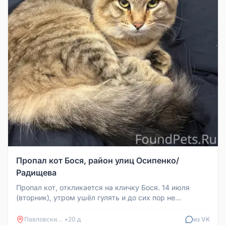
Пропал кот Бося, район улиц Осипенко/
Радищева
Пропал кот, откликается на кличку Бося. 14 июля
(вторник), утром ушёл гулять и до сих пор не
вернулся. Гуляет всегда воз...
Павловский Посад
•
20 д
из VK