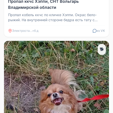
Пропал ккчс Хэппи, СНТ Вольгарь
Владимирской области
Пропал кобель ккчс по кличке Хэппи. Окрас бело-
рыжий. На внутренней стороне бедра есть тату с
номером клейма. Собаке 4 г...
Электросталь
•
6 д
из VK
🐕