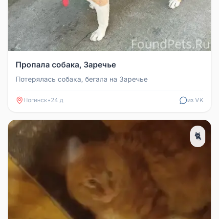
Пропала собака, Заречье
Потерялась собака, бегала на Заречье
Ногинск
•
24 д
из VK
🐈