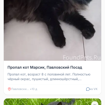
Пропал кот Марсик, Павловский Посад
Пропал кот, возраст 8 с половиной лет. Полностью
чёрный окрас, пушистый, длинношёрстный,
кастрированный. Зовут Марсик. Г...
Павловский Посад
•
10 д
из VK