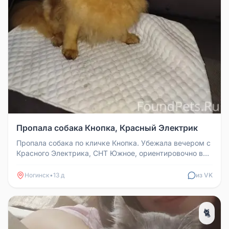
Пропала собака Кнопка, Красный Электрик
Пропала собака по кличке Кнопка. Убежала вечером с
Красного Электрика, СНТ Южное, ориентировочно в
18:00. Если кто видел...
Ногинск
•
13 д
из VK
🐈