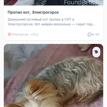
Пропал кот, Электрогорск
Домашний пугливый кот пропал в СНТ в
Электрогорске. Кот найден визуально — сидит под
верандой соседнего участка, но дост...
Электрогорск
•
32 д
из VK
🐕