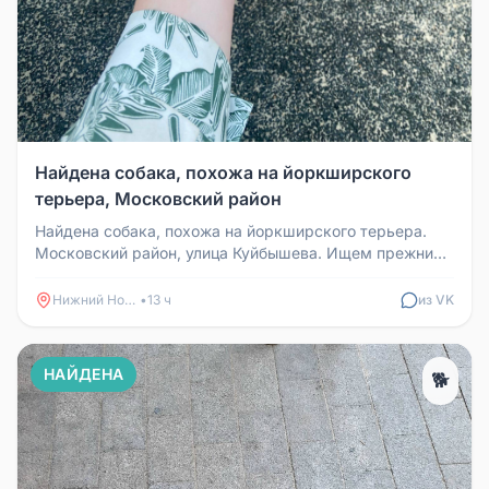
Найдена собака, похожа на йоркширского
терьера, Московский район
Найдена собака, похожа на йоркширского терьера.
Московский район, улица Куйбышева. Ищем прежних
хозяев. Номер телефона д...
Нижний Новгород
•
13 ч
из VK
НАЙДЕНА
🐕