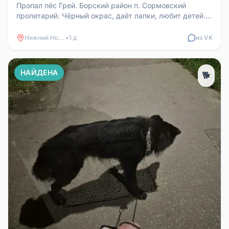
Пропал пёс Грей. Борский район п. Сормовский
пролетарий. Чёрный окрас, даёт лапки, любит детей.
Контакты хозяев, которым...
Нижний Новгород
•
1 д
из VK
НАЙДЕНА
🐕