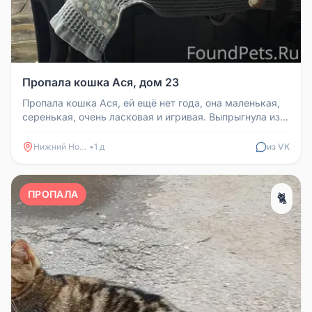
Пропала кошка Ася, дом 23
Пропала кошка Ася, ей ещё нет года, она маленькая,
серенькая, очень ласковая и игривая. Выпрыгнула из
окна дома 23, скор...
Нижний Новгород
•
1 д
из VK
ПРОПАЛА
🐈