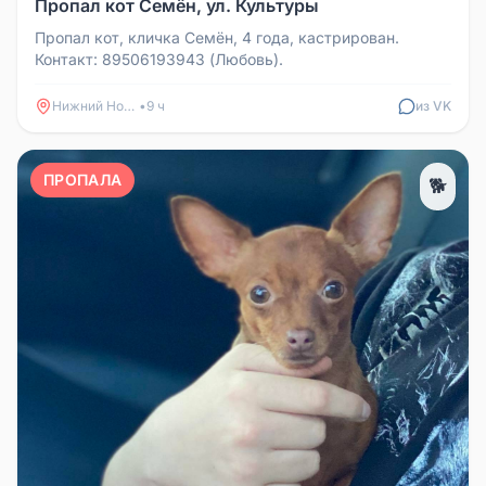
Пропал кот Семён, ул. Культуры
Пропал кот, кличка Семён, 4 года, кастрирован.
Контакт: 89506193943 (Любовь).
Нижний Новгород
•
9 ч
из VK
ПРОПАЛА
🐕