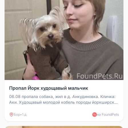
Пропал Йорк худощавый мальчик
06.08 пропала собака, жил в д. Анкудиновка. Кличка:
Аки. Худощавый молодой кобель породы йоркширский
терьер. Боится люде...
Бор
•
1 д
на FoundPets
🐾