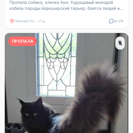
Пропала собака, кличка Аки. Худощавый молодой
кобель породы йоркширский терьер, боится людей и
может лаять. Жил в д. Анк...
Нижний Новгород
•
1 д
из VK
ПРОПАЛА
🐈