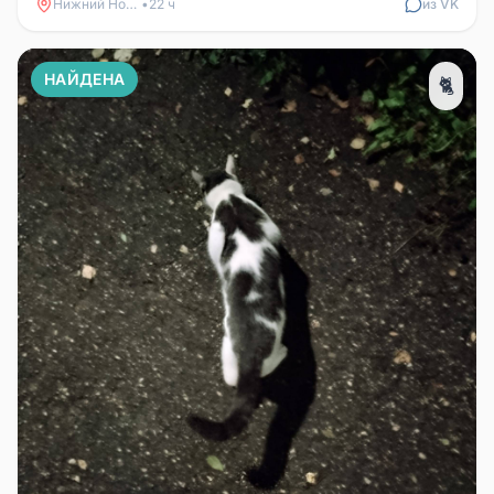
Нижний Новгород
•
22 ч
из VK
НАЙДЕНА
🐈