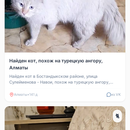
Найден кот, похож на турецкую ангору,
Алматы
Найден кот в Бостандыкском районе, улица
Сулейменова - Навои, похож на турецкую ангору,
глаза голубые, желтые отметки на...
Алматы
•
141 д
из VK
🐈