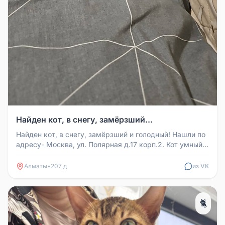
Найден кот, в снегу, замёрзший...
Найден кот, в снегу, замёрзший и голодный! Нашли по
адресу- Москва, ул. Полярная д.17 корп.2. Кот умный,
знает лоток на ...
Алматы
•
207 д
из VK
🐈