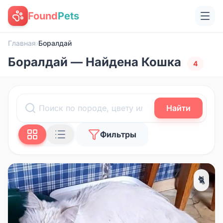
Found
Pets
Главная
›
Боралдай
Боралдай — Найдена Кошка
4
Найти
Фильтры
🐈