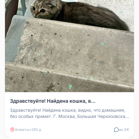
Здравствуйте! Найдена кошка, в...
Здравствуйте! Найдена кошка, видно, что домашняя,
без особых примет. Г. Москва, Большая Черкизовская,
11, 2 подъезд. Пи...
Алматы
•
265 д
из VK