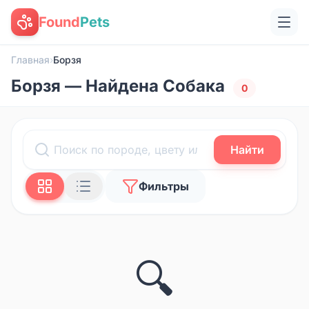
Found
Pets
Главная
›
Борзя
Борзя — Найдена Собака
0
Найти
Фильтры
🔍