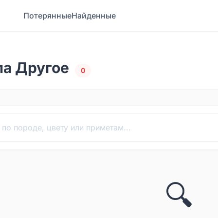
Потерянные
Найденные
ла Другое
0
🔍