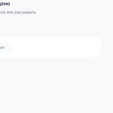
дено
ска или расширить
нет