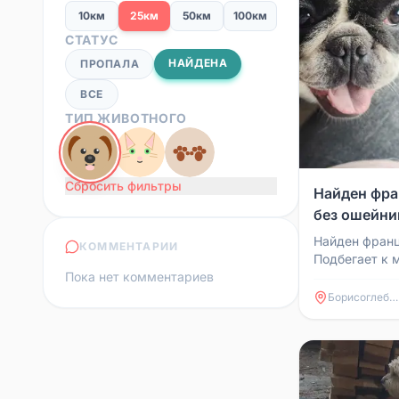
10км
25км
50км
100км
СТАТУС
НАЙДЕНА
ПРОПАЛА
ВСЕ
ТИП ЖИВОТНОГО
Сбросить фильтры
Найден фра
без ошейни
Найден франц
КОММЕНТАРИИ
Подбегает к 
Пока нет комментариев
пройти мимо,
хозяевам, кот
Борисоглебск