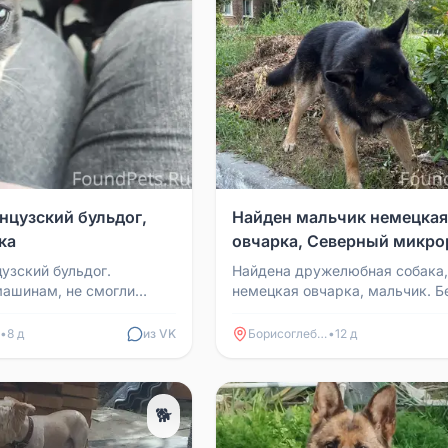
нцузский бульдог,
Найден мальчик немецкая
ка
овчарка, Северный микро
узский бульдог.
Найдена дружелюбная собака,
машинам, не смогли
немецкая овчарка, мальчик. Б
 забрали. Отдам
Северному микрорайону.
орые смогут предоста...
•
8 д
из VK
Борисоглебск
•
12 д
🐕