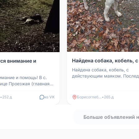
Найдена собака, кобель, с 
тся внимание и
Найдена собака, кобель, с
действующим маяком. Послед
имание и помощь! В с.
место пребывания ул. Красная
лице Проезжая (главная
дом 31 в селе Малая Грибанов.
по которой въезжаешь в
огл...
•
252 д
из VK
Борисоглебск
•
265 д
Больше объявлений 