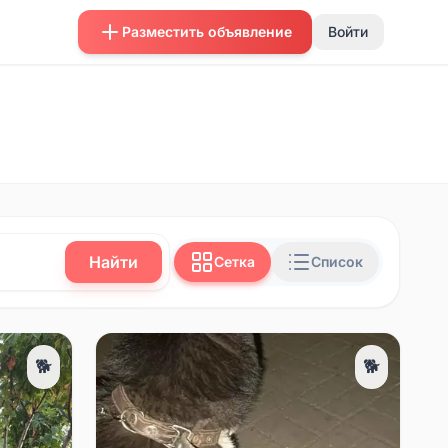
Разместить объявление
Войти
Найти
Сетка
Список
🐕
🐕