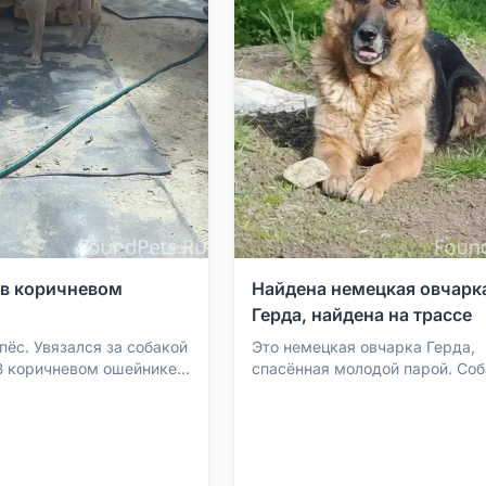
 в коричневом
Найдена немецкая овчарк
Герда, найдена на трассе
пёс. Увязался за собакой
Это немецкая овчарка Герда,
 В коричневом ошейнике.
спасённая молодой парой. Соб
ор. Если не сбежит,
особенная, найдена на трассе.
 ...
команды, коммуникабельна...