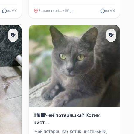
из VK
Борисоглебск
•
161 д
из VK
🐕
🐕
‼️🐈‍⬛Чей потеряшка? Котик
чист...
‍ Чей потеряшка? Котик чистенький,