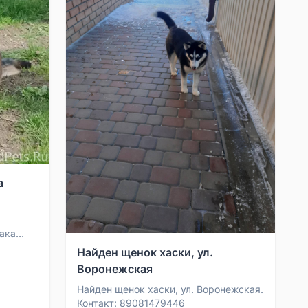
а
ака
 Знает
Найден щенок хаски, ул.
Воронежская
Найден щенок хаски, ул. Воронежская.
Контакт: 89081479446