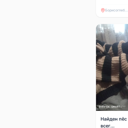
Борисоглебск
Найден пёс
всег...