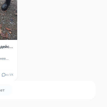
дейс...
нее
 Поляна
..
из VK
нет