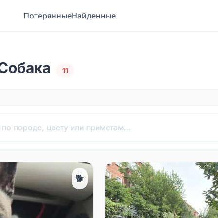
Потерянные
Найденные
Собака
11
🐕