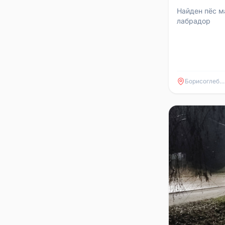
Найден пёс м
лабрадор
Борисоглебск