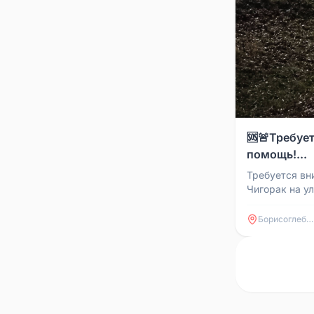
🆘🚨Требуе
помощь!...
Требуется вн
Чигорак на у
улица села, 
село из Борис
Борисоглебск