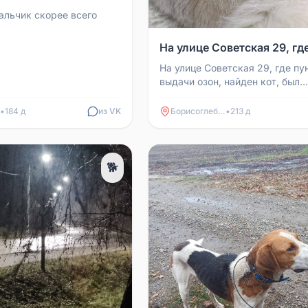
альчик скорее всего
На улице Советская 29, где
На улице Советская 29, где пу
выдачи озон, найден кот, был
дезориентирован. Бросался п
проезжающие мимо машины и п
•
184 д
из VK
Борисоглебск
•
213 д
🐕