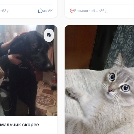
•
63 д
из VK
Борисоглебск
•
86 д
🐕
 мальчик скорее