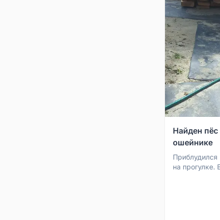
Найден пёс
ошейнике
Приблудился 
на прогулке.
Пустила во дв
придержу. Пёс