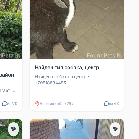
Найден тип собака, центр
район
Найдена собака в центре.
+79518534485
егает по
из VK
Борисоглебск
•
26 д
из VK
🐕
🐕