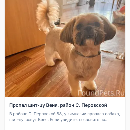
Пропал шит-цу Веня, район С. Перовской
В районе С. Перовской 88, у гимназии пропала собака,
шит-цу, зовут Веня. Если увидите, позвоните по
номеру 89082933939.