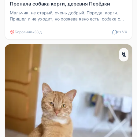
Пропала собака корги, деревня Перёдки
Мальчик, не старый, очень добрый. Порода: корги.
Пришел и не уходит, но хозяева явно есть: собака с
ошейником, прекрасно...
Боровичи
•
33 д
из VK
🐈