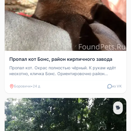
Пропал кот Бонс, район кирпичного завода
Пропал кот. Окрас полностью чёрный. К рукам идёт
неохотно, кличка Бонс. Ориентировочно район
кирпичного завода. Если кто...
Боровичи
•
24 д
из VK
🐕