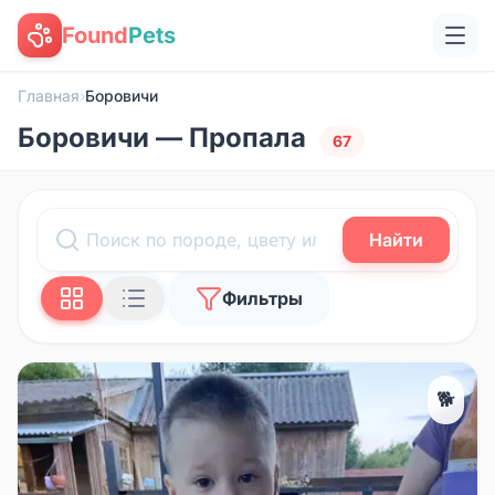
Found
Pets
Главная
›
Боровичи
Боровичи — Пропала
67
Найти
Фильтры
🐕