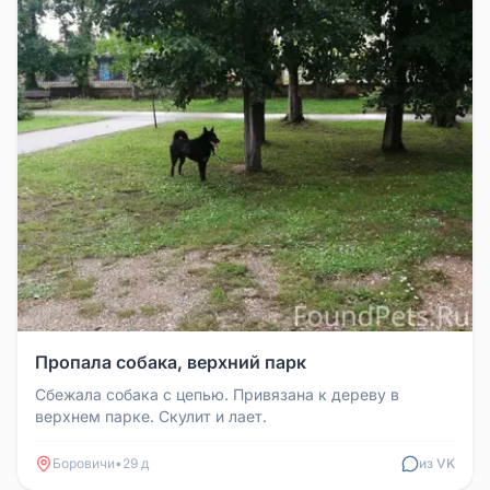
Пропала собака, верхний парк
Сбежала собака с цепью. Привязана к дереву в
верхнем парке. Скулит и лает.
Боровичи
•
29 д
из VK