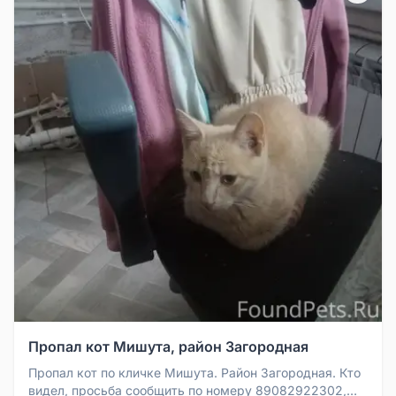
Пропал кот Мишута, район Загородная
Пропал кот по кличке Мишута. Район Загородная. Кто
видел, просьба сообщить по номеру 89082922302,