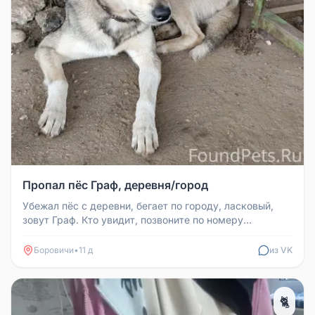
Пропал пёс Граф, деревня/город
Убежал пёс с деревни, бегает по городу, ласковый,
зовут Граф. Кто увидит, позвоните по номеру
89602026749, если есть воз...
Боровичи
•
11 д
из VK
🐈