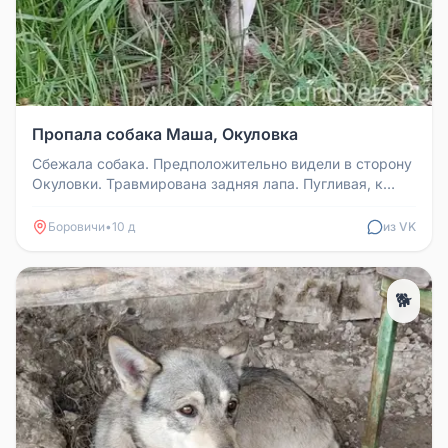
Пропала собака Маша, Окуловка
Сбежала собака. Предположительно видели в сторону
Окуловки. Травмирована задняя лапа. Пугливая, к
чужим не подойдёт. Зов...
Боровичи
•
10 д
из VK
🐕