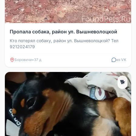
Пропала собака, район ул. Вышневолоцкой
Кто потерял собаку, район ул. Вышневолоцкой? Тел
9212024179
Боровичи
•
37 д
из VK
🐕