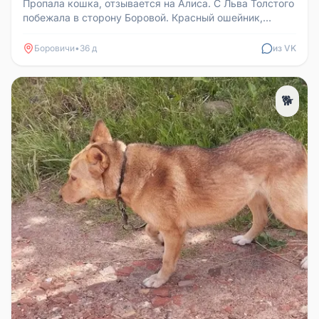
Пропала кошка, отзывается на Алиса. С Льва Толстого
побежала в сторону Боровой. Красный ошейник,
возможно, снят. Просьба...
Боровичи
•
36 д
из VK
🐕