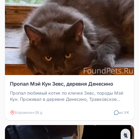
Пропал Мэй Кун Зевс, деревня Денесино
Пропал любимый котик по кличке Зевс, породы Мэй
Кун. Проживал в деревне Денесино, Травковское
поселение. Ещё совсем моло...
Боровичи
•
36 д
из VK
🐈