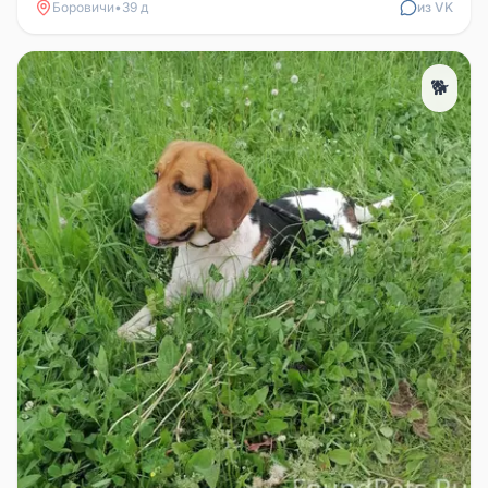
Боровичи
•
39 д
из VK
🐕