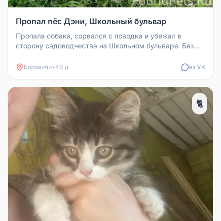
Пропал пёс Дэни, Школьный бульвар
Пропала собака, сорвался с поводка и убежал в
сторону садоводчества на Школьном бульваре. Без
поводка никогда не гулял о...
Боровичи
•
40 д
из VK
🐈