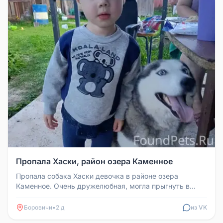
Пропала Хаски, район озера Каменное
Пропала собака Хаски девочка в районе озера
Каменное. Очень дружелюбная, могла прыгнуть в
машину. Возможно, кто-то подоб...
Боровичи
•
2 д
из VK