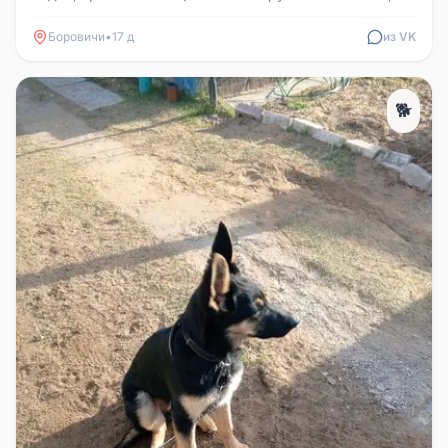
Катя.
Боровичи
•
17 д
из VK
🐕