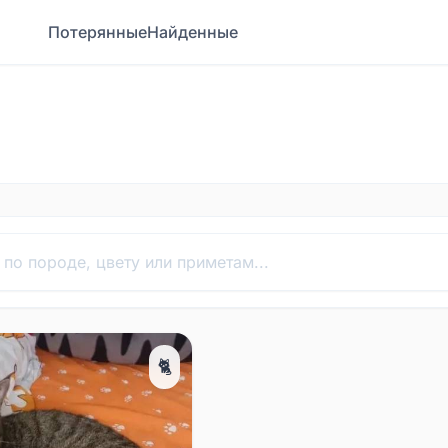
Потерянные
Найденные
🐈