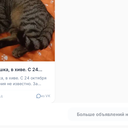
ка, в хиве. С 24...
а, в хиве. С 24 октября
ия не известно. За
ремя может находиться
 шее б...
 д
из VK
Больше объявлений 