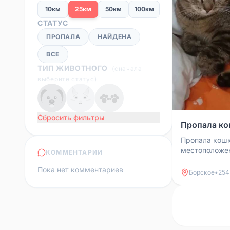
10км
25км
50км
100км
СТАТУС
ПРОПАЛА
НАЙДЕНА
ВСЕ
ТИП ЖИВОТНОГО
(
сначала
выберите статус
)
Сбросить фильтры
Пропала кош
Пропала кошк
местоположен
КОММЕНТАРИИ
прошедшее в
Пока нет комментариев
где угодно. На
Борское
•
254