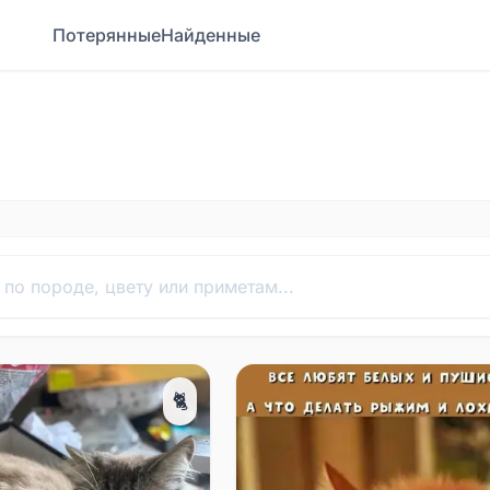
Потерянные
Найденные
🐈