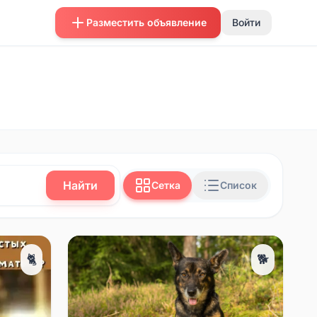
Разместить объявление
Войти
Найти
Сетка
Список
🐈
🐕