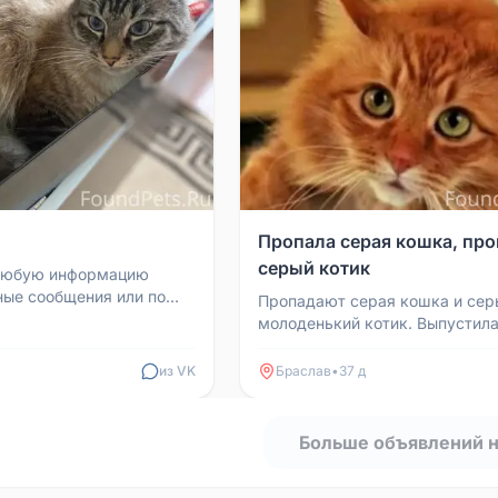
Пропала серая кошка, про
серый котик
 Любую информацию
ные сообщения или по
Пропадают серая кошка и сер
5333248757.
молоденький котик. Выпустил
ие гарантировано.
исчезли. Прошу вернуть.
из VK
Браслав
•
37 д
Больше объявлений 