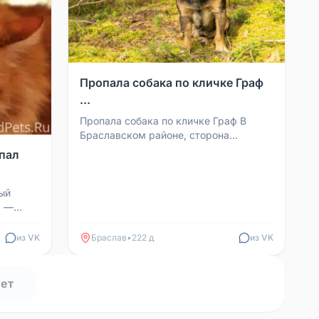
Пропала собака по кличке Граф
...
Пропала собака по кличке Граф В
Браславском районе, сторона
Струсто-Булавишки Особые приметы:
пал
большие уши, карликовый ро...
ый
а —
из VK
Браслав
•
222 д
из VK
нет