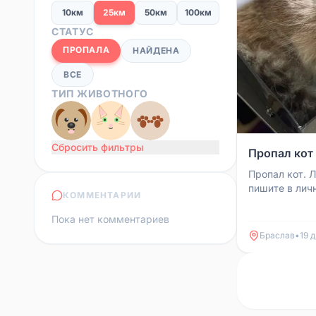
10км
25км
50км
100км
СТАТУС
ПРОПАЛА
НАЙДЕНА
ВСЕ
ТИП ЖИВОТНОГО
Сбросить фильтры
Пропал кот
Пропал кот.
пишите в лич
КОММЕНТАРИИ
телефону +37
Вознагражден
Пока нет комментариев
Браслав
•
19 д