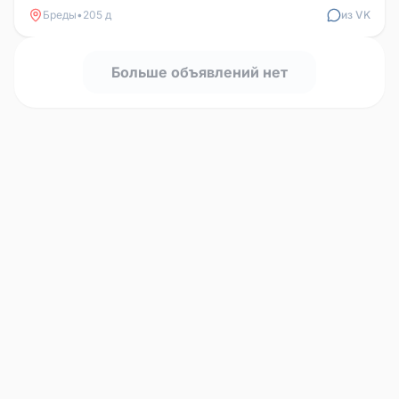
Бреды
•
205 д
из VK
Больше объявлений нет