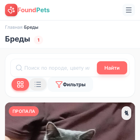
Found
Pets
Главная
›
Бреды
Бреды
1
Найти
Фильтры
ПРОПАЛА
🐈