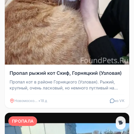
Пропал рыжий кот Скиф, Горняцкий (Узловая)
Пропал кот в районе Горняцкого (Узловая). Рыжий,
крупный, очень ласковый, но немного пугливый на
резкие и громкие звуки....
Новомосковск
•
18 д
из VK
ПРОПАЛА
🐕