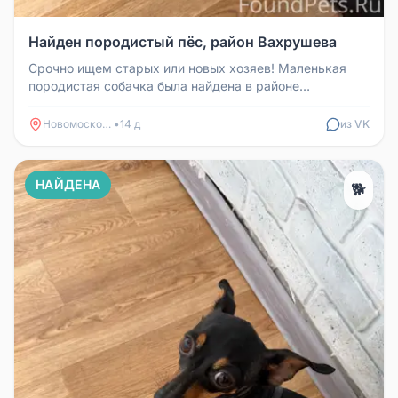
Найден породистый пёс, район Вахрушева
Срочно ищем старых или новых хозяев! Маленькая
породистая собачка была найдена в районе
Вахрушева (Школьная). Если вы зн...
Новомосковск
•
14 д
из VK
НАЙДЕНА
🐕