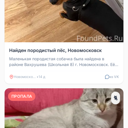
Найден породистый пёс, Новомосковск
Маленькая породистая собачка была найдена в
районе Вахрушева (Школьная 8) г. Новомосковск. Её
удалось поймать, так как б...
Новомосковск
•
14 д
из VK
ПРОПАЛА
🐈