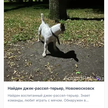
Найден джек-рассел-терьер, Новомосковск
Найден воспитанный джек-рассел-терьер. Знает
команды, любит играть с мячом. Обнаружен в
Новомосковске, мкр-н гипсовый. И...