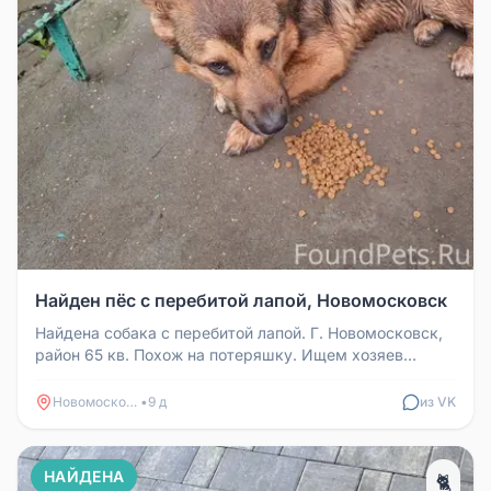
Найден пёс с перебитой лапой, Новомосковск
Найдена собака с перебитой лапой. Г. Новомосковск,
район 65 кв. Похож на потеряшку. Ищем хозяев
срочно. Контактный телеф...
Новомосковск
•
9 д
из VK
НАЙДЕНА
🐈