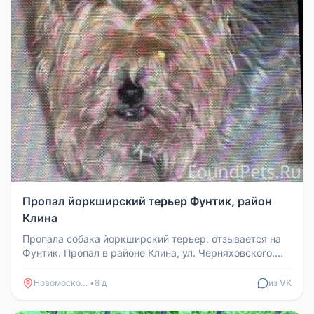
Пропал йоркширский терьер Фунтик, район
Клина
Пропала собака йоркширский терьер, отзывается на
Фунтик. Пропал в районе Клина, ул. Черняховского.
Просьба помочь и связ...
Новомосковск
•
8 д
из VK