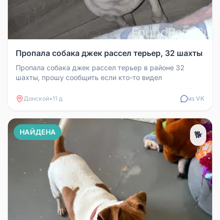
Пропала собака джек рассел терьер, 32 шахты
Пропала собака джек рассел терьер в районе 32
шахты, прошу сообщить если кто-то видел
Донской
•
11 д
из VK
НАЙДЕНА
🐕