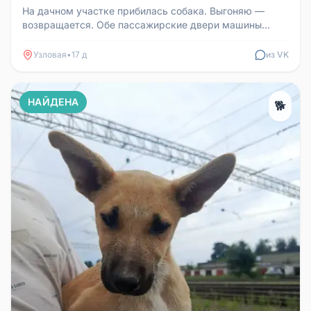
На дачном участке прибилась собака. Выгоняю —
возвращается. Обе пассажирские двери машины
располосовала когтями, видимо,...
Узловая
•
17 д
из VK
НАЙДЕНА
🐕