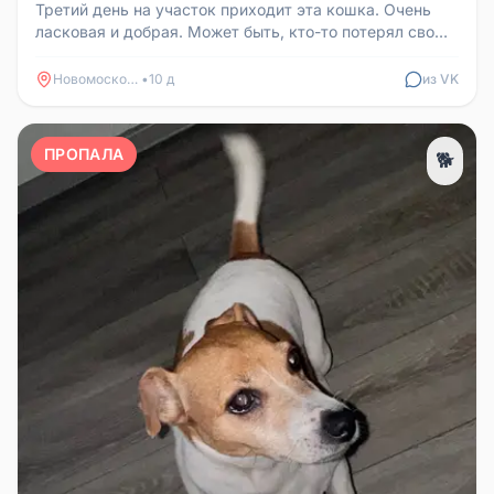
Третий день на участок приходит эта кошка. Очень
ласковая и добрая. Может быть, кто-то потерял свою
любимицу.
Новомосковск
•
10 д
из VK
ПРОПАЛА
🐕