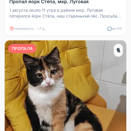
Пропал йорк Стёпа, мкр. Луговая
1 августа около 11 утра в районе мкр. Луговая
потерялся йорк Стёпа, наш старенький пёс. Просьба
сообщить, если видели ил...
Новомосковск
•
7 д
из VK
ПРОПАЛА
🐈