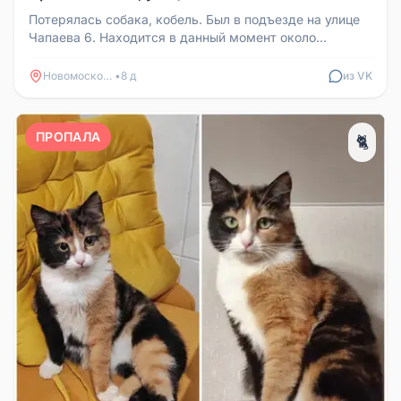
Потерялась собака, кобель. Был в подъезде на улице
Чапаева 6. Находится в данный момент около
площадки в берёзовой роще ...
Новомосковск
•
8 д
из VK
ПРОПАЛА
🐈