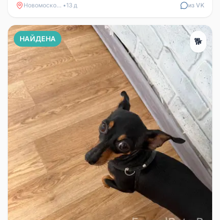
Новомосковск
•
13 д
из VK
НАЙДЕНА
🐕