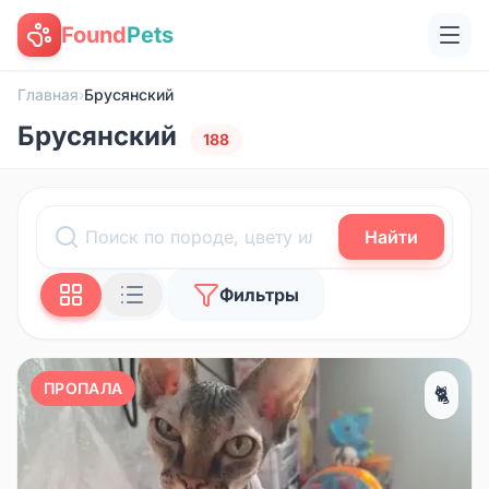
Found
Pets
Главная
›
Брусянский
Брусянский
188
Найти
Фильтры
ПРОПАЛА
🐈