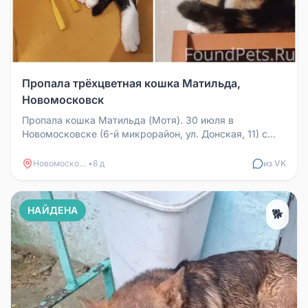
Пропала трёхцветная кошка Матильда,
Новомосковск
Пропала кошка Матильда (Мотя). 30 июля в
Новомосковске (6-й микрорайон, ул. Донская, 11) с
балкона 1-го этажа спрыгнула ...
Новомосковск
•
8 д
из VK
НАЙДЕНА
🐕