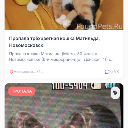
Пропала трёхцветная кошка Матильда,
Новомосковск
Пропала кошка Матильда (Мотя). 30 июля в
Новомосковске (6-й микрорайон, ул. Донская, 11) с
балкона 1-го этажа спрыгнула ...
Новомосковск
•
7 д
из VK
ПРОПАЛА
🐕