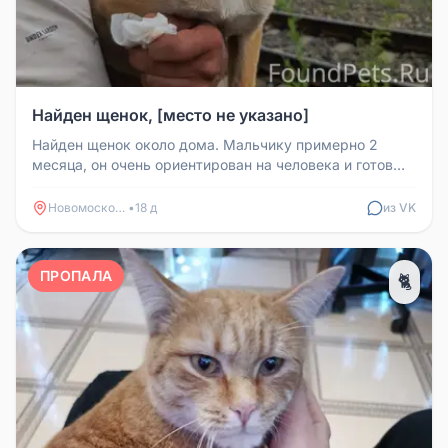
Найден щенок, [место не указано]
Найден щенок около дома. Мальчику примерно 2
месяца, он очень ориентирован на человека и готов
дарить всю свою любовь. К...
Новомосковск
•
18 д
из VK
ПРОПАЛА
🐈