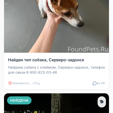
Найден тип собака, Серверо-задонск
Найдена собака с клеймом, Серверо-задонск, телефон
для связи 8-950-923-03-48
Новомосковск
•
12 д
из VK
НАЙДЕНА
🐕