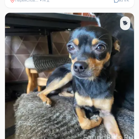
Переясловская
•
14 д
из VK
🐕