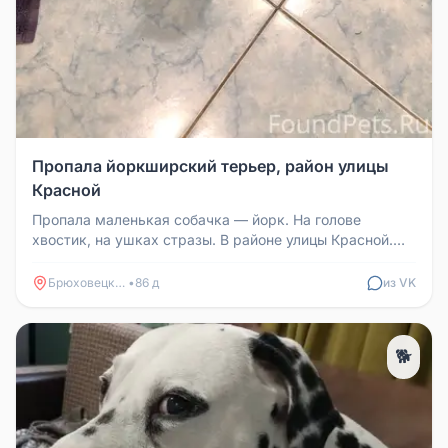
Пропала йоркширский терьер, район улицы
Красной
Пропала маленькая собачка — йорк. На голове
хвостик, на ушках стразы. В районе улицы Красной.
Нашедшему просьба — вернит...
Брюховецкая
•
86 д
из VK
🐕