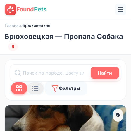
Found
Pets
Главная
›
Брюховецкая
Брюховецкая — Пропала Собака
5
Найти
Фильтры
🐕