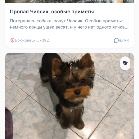
Пропал Чипсик, особые приметы
Потерялась собака, зовут Чипсик. Особые приметы:
немного концы ушек весят, и у него нет одного яичка.
Если кто-то увидит...
Брюховецкая
•
39 д
из VK
🐕