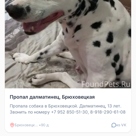
Пропал далматинец, Брюховецкая
Пропала собака в Брюховецкой. Далматинец, 13 лет.
Звонить по номеру +7 952 850-51-30, 8-918-290-61-08
Брюховецкая
•
90 д
из VK