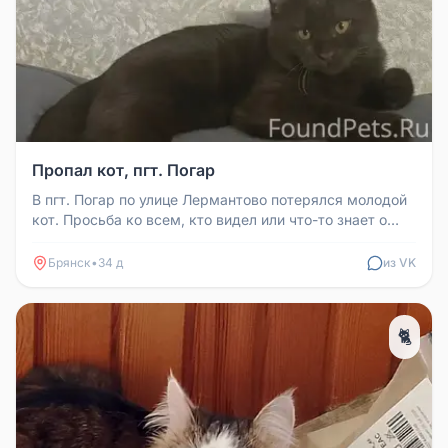
Пропал кот, пгт. Погар
В пгт. Погар по улице Лермантово потерялся молодой
кот. Просьба ко всем, кто видел или что-то знает о
местонахождении ко...
Брянск
•
34 д
из VK
🐈