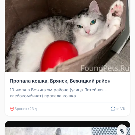
Пропала кошка, Брянск, Бежицкий район
10 июля в Бежицком районе (улица Литейная -
хлебокомбинат) пропала кошка.
Брянск
•
23 д
из VK
🐈