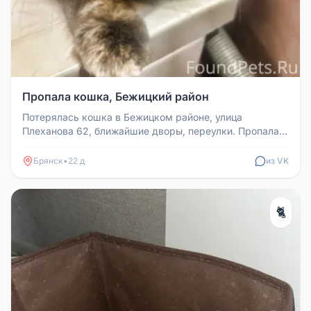
Пропала кошка, Бежицкий район
Потерялась кошка в Бежицком районе, улица
Плеханова 62, ближайшие дворы, переулки. Пропала
12.07. Окрас: серый с рыжеват...
Брянск
•
22 д
из VK
🐈