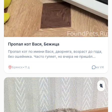
Пропал кот Вася, Бежица
Пропал кот по имени Вася, дворняга, возраст до года,
без ошейника. Часто гуляет, но вчера не пришёл
домой. Ушёл вчера ок...
Брянск
•
11 д
из VK
🐈