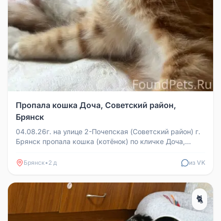
Пропала кошка Доча, Советский район,
Брянск
04.08.26г. на улице 2-Почепская (Советский район) г.
Брянск пропала кошка (котёнок) по кличке Доча,
возраст 5 месяцев, о...
Брянск
•
2 д
из VK
🐈