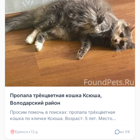
Пропала трёхцветная кошка Ксюша,
Володарский район
Просим помочь в поисках: пропала трёхцветная
кошка по кличке Ксюша. Возраст: 5 лет. Место
пропажи: Володарский район, ра...
Брянск
•
13 д
из VK