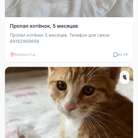
Пропал котёнок, 5 месяцев
Пропал котёнок 5 месяцев. Телефон для связи
89192969659
Брянск
•
1 д
из VK
🐈