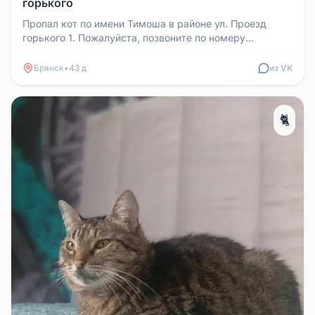
горького
Пропал кот по имени Тимоша в районе ул. Проезд
горького 1. Пожалуйста, позвоните по номеру
+79006929257 или +79997051998...
Брянск
•
43 д
из VK
🐈