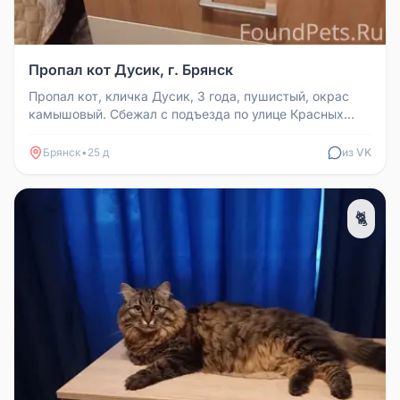
Пропал кот Дусик, г. Брянск
Пропал кот, кличка Дусик, 3 года, пушистый, окрас
камышовый. Сбежал с подъезда по улице Красных
Партизан 11 в Фокинском ...
Брянск
•
25 д
из VK
🐈