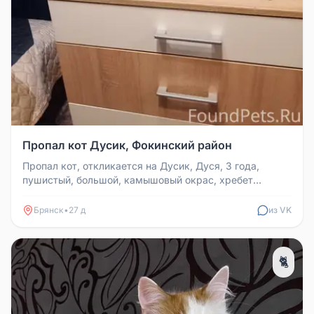
Пропал кот Дусик, Фокинский район
Пропал кот, откликается на Дусик, Дуся, 3 года,
пушистый, большой, камышовый окрас, хребет
тёмный (чёрный). Потерялся в ...
Брянск
•
27 д
из VK
🐈