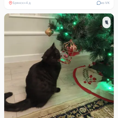
Брянск
•
4 д
из VK
🐈