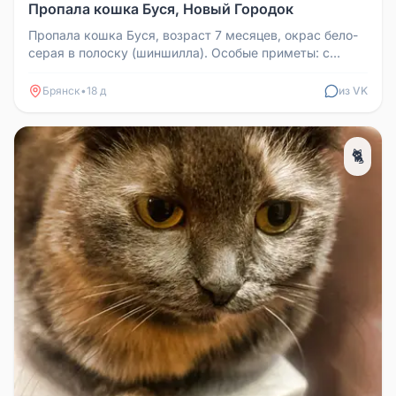
Пропала кошка Буся, Новый Городок
Пропала кошка Буся, возраст 7 месяцев, окрас бело-
серая в полоску (шиншилла). Особые приметы: с
левой стороны на шее тем...
Брянск
•
18 д
из VK
🐈