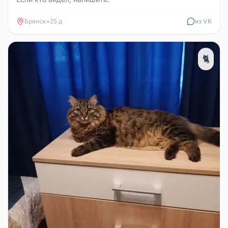
Брянск
•
25 д
из VK
🐈