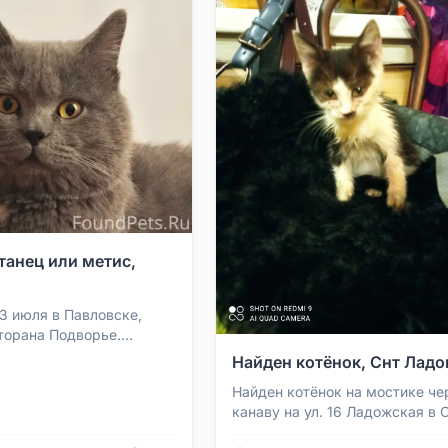
танец или метис,
23 июля в Павловске,
торана Подворье.
 метис. Характерное
Найден котёнок, Снт Ладо
 пятнышко на ...
Найден котёнок на мостике че
канаву на ул. 16 Ладожская в 
Ладога.