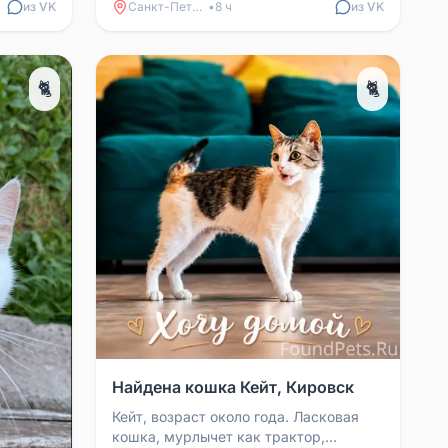
из VK
Санкт-Петербург
•
8 ч
из VK
🐈
🐈
Найдена кошка Кейт, Кировск
Кейт, возраст около года. Ласковая
кошка, мурлычет как трактор,