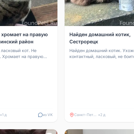
, хромает на правую
Найден домашний котик,
нинский район
Сестрорецк
 ласковый кот. Не
Найден домашний котик. Ухож
к. Хромает на правую
контактный, ласковый, не боит
но, домашний и выпал из
людей. Похоже, потерялся или
ужна пер...
случайно вышел из дома. Е...
•
1 д
из VK
Санкт-Петербург
•
2 д