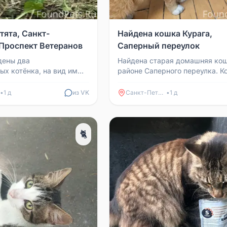
тята, Санкт-
Найдена кошка Курага,
 Проспект Ветеранов
Саперный переулок
дены два
Найдена старая домашняя кош
ых котёнка, на вид им
районе Саперного переулка. К
есяца. Вполне вероятно,
тактильная, пыльная и толстая
 выкинули. Кошк...
клинике вынули воспалё...
•
1 д
из VK
Санкт-Петербург
•
1 д
🐈