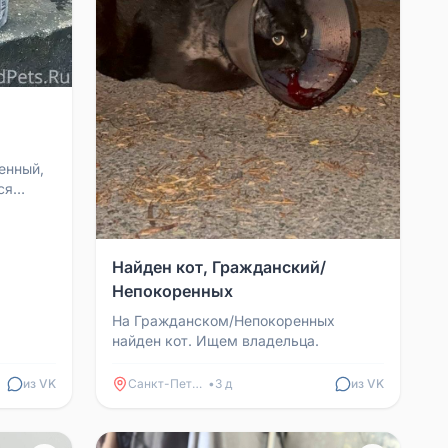
енный,
ся
Найден кот, Гражданский/
Непокоренных
На Гражданском/Непокоренных
найден кот. Ищем владельца.
из VK
Санкт-Петербург
•
3 д
из VK