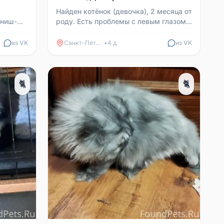
Найден котёнок (девочка), 2 месяца от
рниш-
роду. Есть проблемы с левым глазом,
ерсть и
в процессе лечения (водили к
...
ветеринару). Прог...
из VK
Санкт-Петербург
•
4 д
из VK
🐈
🐈