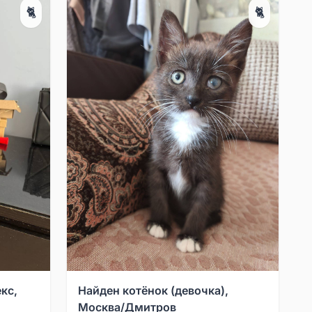
🐈
🐈
кс,
Найден котёнок (девочка),
Москва/Дмитров