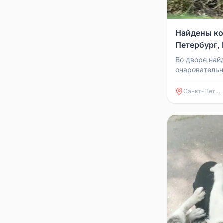
Найдены ко
Петербург,
Во дворе най
очаровательн
всего 1-1,5 м
что их просто
Санкт-Петербург