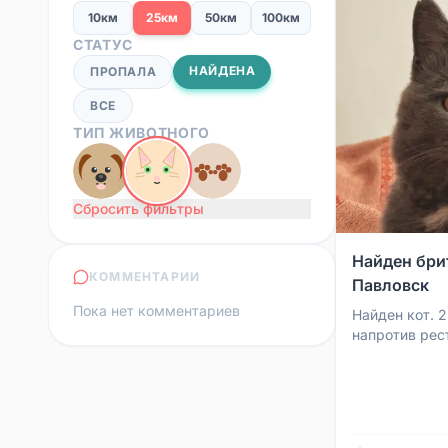
10км
25км
50км
100км
СТАТУС
НАЙДЕНА
ПРОПАЛА
ВСЕ
ТИП ЖИВОТНОГО
Сбросить фильтры
Найден бри
КОММЕНТАРИИ
Павловск
Пока нет комментариев
Найден кот. 
напротив рес
Британец или
пятно — белое