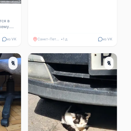
обожает, когда её гладят.
Стерилизована, обработана от п...
тся в
жему.
нём
из VK
Санкт-Петербург
•
1 д
из VK
🐈
🐈