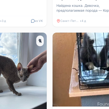
Найдена кошка. Девочка,
предполагаемая порода — Ко
рекс (характерные кудрявая ш
большие уши), окрас дымчатый,
•
3 д
из VK
Санкт-Петербург
•
4 д
🐈