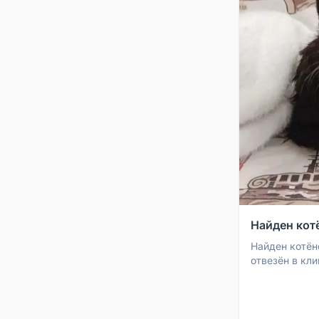
Найден кот
Найден котён
отвезён в кли
порядке. Сей
завтрашнего д