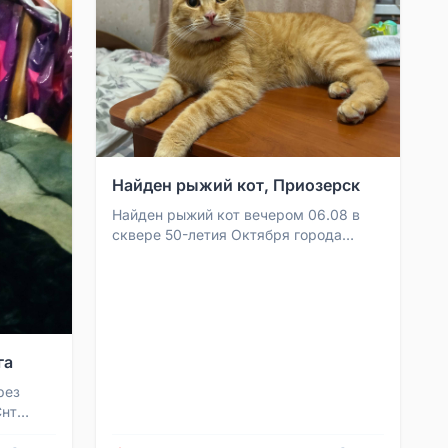
Найден рыжий кот, Приозерск
Найден рыжий кот вечером 06.08 в
сквере 50-летия Октября города
Приозерск. Ищу хозяев. Номер для
связи: 89219501295.
га
рез
Снт