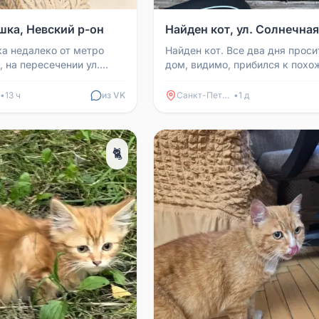
Найден кот, ул. Солнечная
шка, Невский р-он
Найден кот. Все два дня проси
а недалеко от метро
дом, видимо, прибился к похо
 на пересечении ул.
Ул. Солнечная. Если узнали в 
Елизарова 4 августа. С
потеряшку, позвони...
кая, ч...
•
13 ч
из VK
Санкт-Петербург
•
1 д
🐈