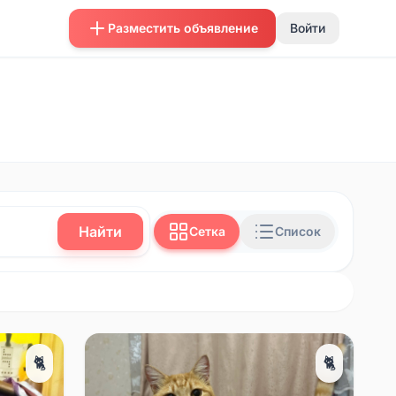
Разместить объявление
Войти
Найти
Сетка
Список
🐈
🐈