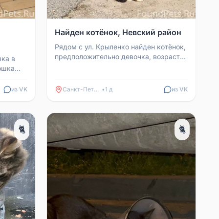
Найден котёнок, Невский район
Рядом с ул. Крыленко найден котёнок,
предположительно девочка, возраст
ка в
месяц-полтора. Немного пугливая, но
ошка
без агрессии....
. В
из VK
Санкт-Петербург
•
1 д
из VK
🐈
🐈