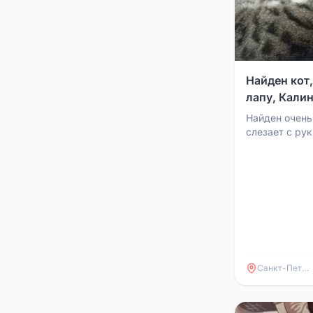
Найден кот
лапу, Кали
Найден очень
слезает с ру
лапу. Возмож
окна. Очень н
Санкт-Петербург