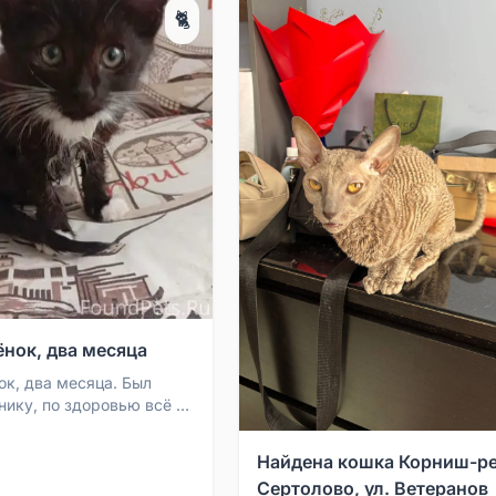
🐈
ёнок, два месяца
ок, два месяца. Был
нику, по здоровью всё в
час на передержке до
ня у ...
Найдена кошка Корниш-ре
Сертолово, ул. Ветеранов