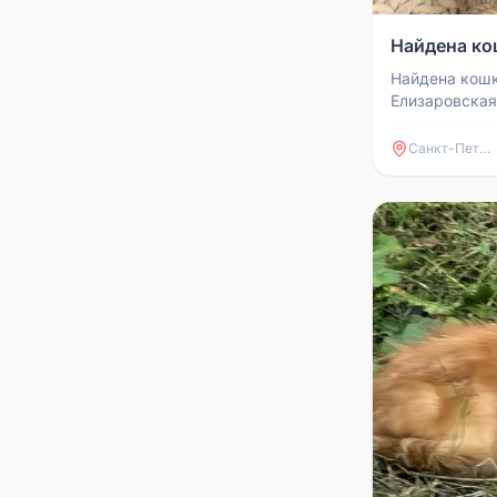
Найдена ко
Найдена кошк
Елизаровская,
Седова и пр. 
виду молодень
Санкт-Петербург