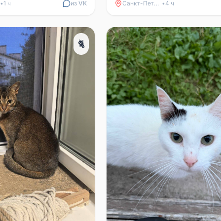
•
1 ч
из VK
Санкт-Петербург
•
4 ч
🐈