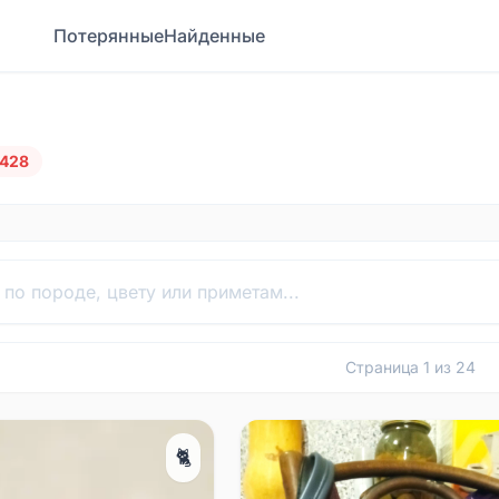
Потерянные
Найденные
428
Страница
1
из
24
🐈