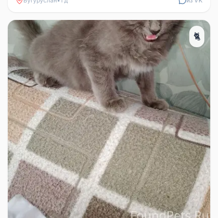
Бугуруслан
•
1 д
из VK
🐈