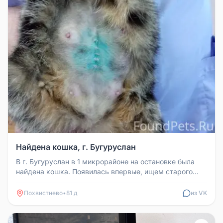
Найдена кошка, г. Бугуруслан
В г. Бугуруслан в 1 микрорайоне на остановке была
найдена кошка. Появилась впервые, ищем старого
хозяина. Кошка после ст...
Похвистнево
•
81 д
из VK