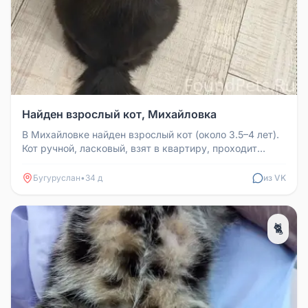
Найден взрослый кот, Михайловка
В Михайловке найден взрослый кот (около 3.5–4 лет).
Кот ручной, ласковый, взят в квартиру, проходит
лечение. Ищем старых...
Бугуруслан
•
34 д
из VK
🐈