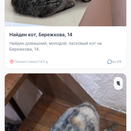
Найден кот, Бережкова, 14
Найден домашний, молодой, ласковый кот на
Бережкова, 14.
Похвистнево
•
143 д
из VK
🐈