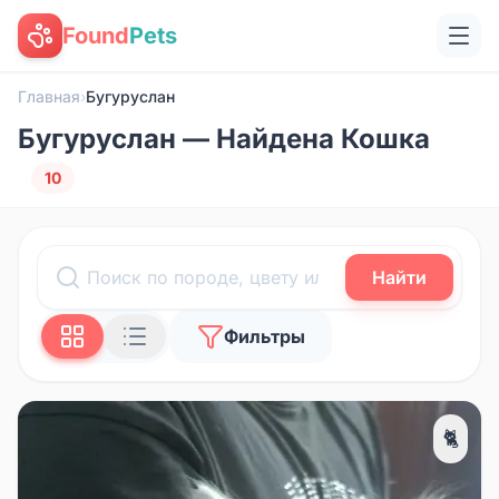
Found
Pets
Главная
›
Бугуруслан
Бугуруслан — Найдена Кошка
10
Найти
Фильтры
🐈