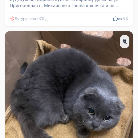
Пригородная с. Михайловка зашла кошечка и не
уходит, молодая, пушистая, ...
Бугуруслан
•
170 д
из VK
🐈