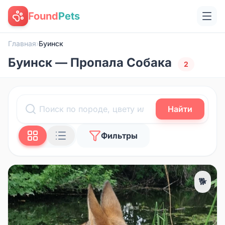
Found
Pets
Главная
›
Буинск
Буинск — Пропала Собака
2
Найти
Фильтры
🐕