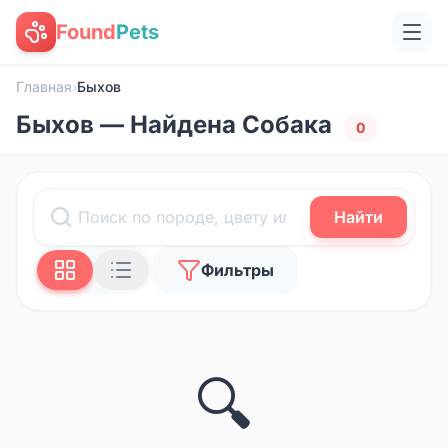
Found
Pets
Главная
›
Быхов
Быхов — Найдена Собака
0
Найти
Фильтры
🔍