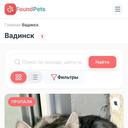
Found
Pets
Главная
›
Вадинск
Вадинск
1
Найти
Фильтры
ПРОПАЛА
🐈