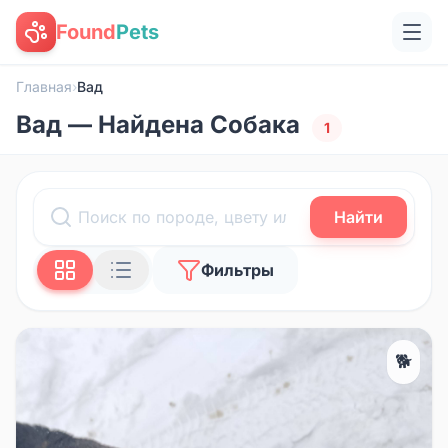
Found
Pets
Главная
›
Вад
Вад — Найдена Собака
1
Найти
Фильтры
🐕