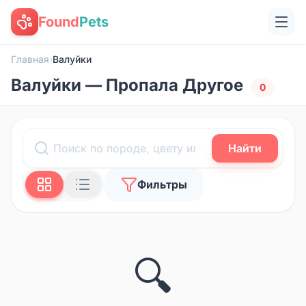
Found
Pets
Главная
›
Валуйки
Валуйки — Пропала Другое
0
Найти
Фильтры
🔍