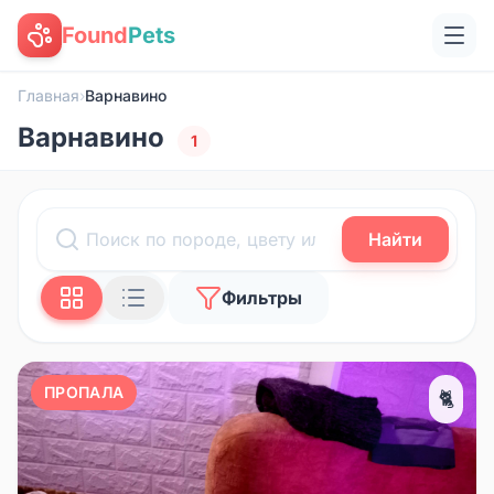
Found
Pets
Главная
›
Варнавино
Варнавино
1
Найти
Фильтры
ПРОПАЛА
🐈