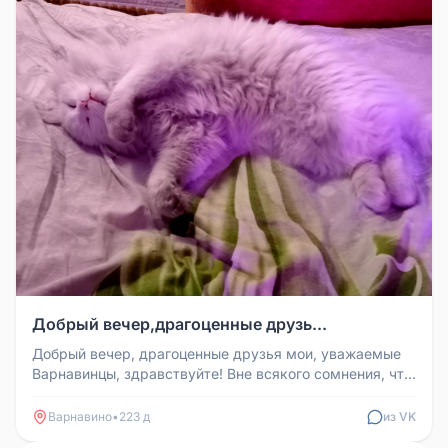
Добрый вечер,драгоценные друзь...
Добрый вечер, драгоценные друзья мои, уважаемые
Варнавинцы, здравствуйте! Вне всякого сомнения, что
все Вы знаете, что и...
Варнавино
•
223 д
из VK