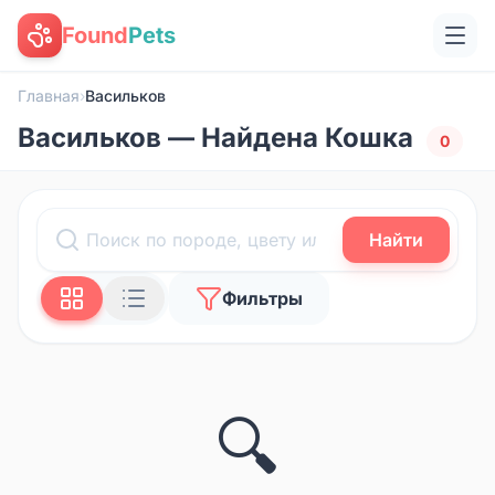
Found
Pets
Главная
›
Васильков
Васильков — Найдена Кошка
0
Найти
Фильтры
🔍