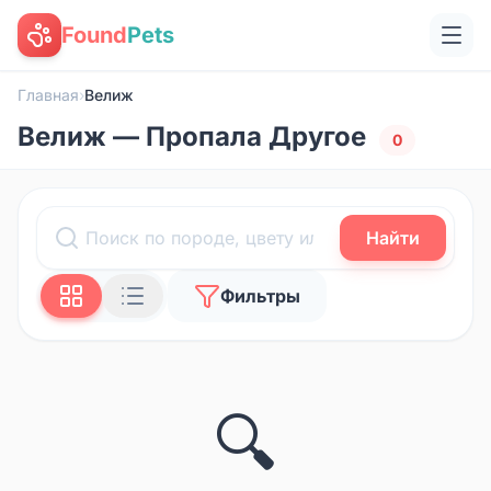
Found
Pets
Главная
›
Велиж
Велиж — Пропала Другое
0
Найти
Фильтры
🔍