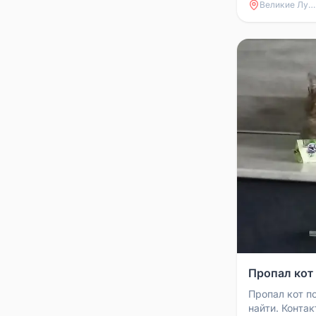
Великие Луки
Пропал кот
Пропал кот п
найти. Конта