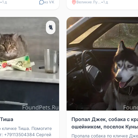
для связи: +...
•
1 д
из VK
Великие Луки
•
1 д
🐈
 Тиша
Пропал Джек, собака с к
ошейником, поселок Кунь
о кличке Тиша. Помогите
кт: +79113504384 Сергей
Пропала собака по кличке Дже