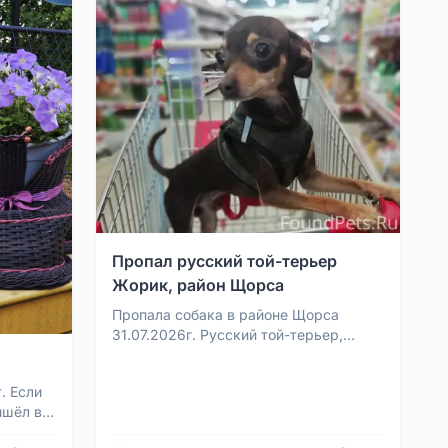
Пропал русский той-терьер
Жорик, район Щорса
Пропала собака в районе Щорса
31.07.2026г. Русский той-терьер,
зовут Жорик. Если кто-то обладает
какой-то информацией, п...
. Если
ишёл в
Контакт