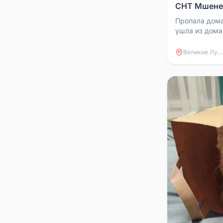
СНТ Мшене
Пропала дома
ушла из дома
вернулась. К
информацией,
Великие Луки