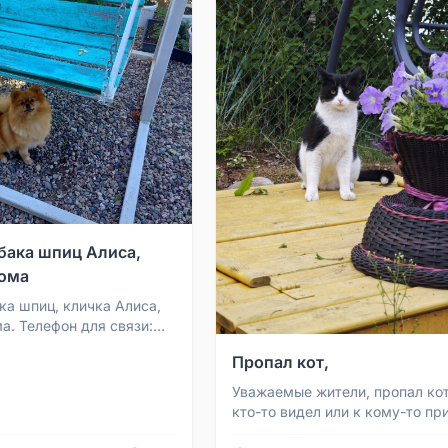
бака шпиц Алиса,
дома
ка шпиц, кличка Алиса,
а. Телефон для связи:
 звонить можно в любое
Пропал кот,
Уважаемые жители, пропал кот
кто-то видел или к кому-то пр
гости, пожалуйста, сообщите. 