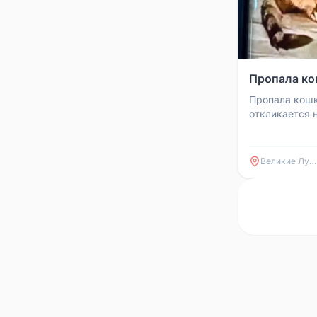
Пропала ко
Пропала кошка
откликается 
светло-серый
похожую кошк
Великие Луки