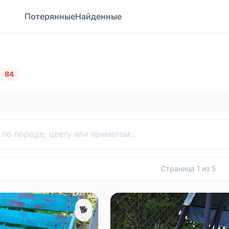
Потерянные
Найденные
84
Страница
1
из
5
🐕