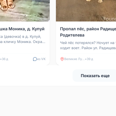
шка Моника, д. Купуй
Пропал пёс, район Радище
Родителева
 (девочка) в д. Купуй,
на кличку Моника. Окрас
Чей пёс потерялся? Ночует на 
 полосатый. Видели
ходит воет. Район ул. Радищева
у в д...
Родителева.
•
36 д
из VK
Великие Луки
•
39 д
Показать еще