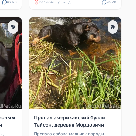
из VK
Великие Луки
•
5 д
из VK
🐕
🐕
расным
Пропал американский булли
я
Тайсон, деревня Мордовичи
к,
Пропала собака мальчик породы