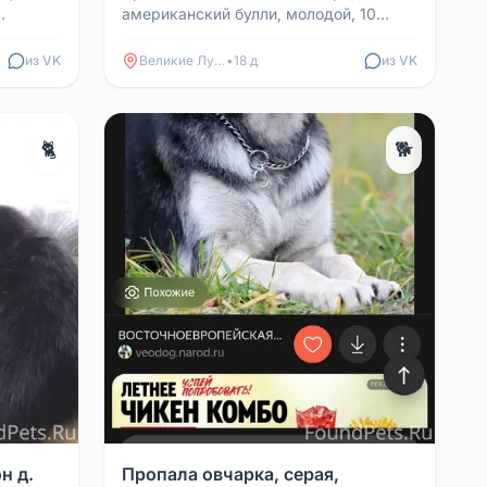
американский булли, молодой, 10
ля.
месяцев. Кличка Тайсон. Пропал в
..
районе деревни Мордовичи....
из VK
Великие Луки
•
18 д
из VK
🐈
🐕
н д.
Пропала овчарка, серая,