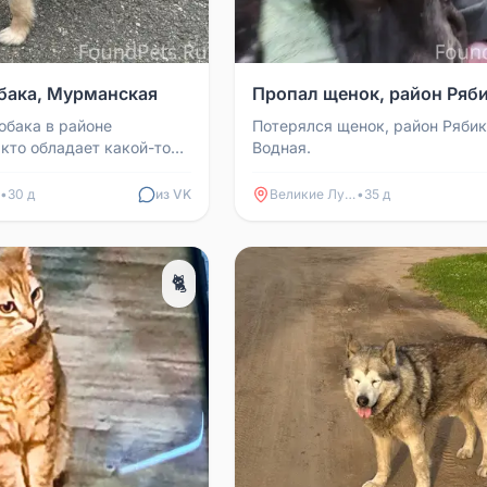
бака, Мурманская
Пропал щенок, район Ряб
обака в районе
Потерялся щенок, район Рябики
кто обладает какой-то
Водная.
— звоните.
ие.
•
30 д
из VK
Великие Луки
•
35 д
🐈