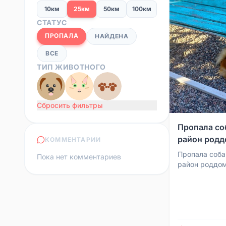
10км
25км
50км
100км
СТАТУС
ПРОПАЛА
НАЙДЕНА
ВСЕ
ТИП ЖИВОТНОГО
Сбросить фильтры
Пропала со
район род
КОММЕНТАРИИ
Пропала соба
Пока нет комментариев
район роддом
89116948228,
время суток.