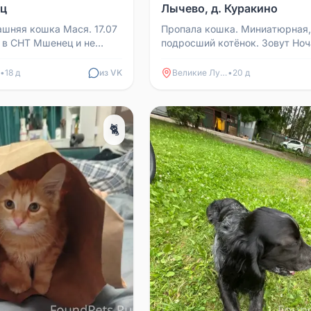
ц
Лычево, д. Куракино
шняя кошка Мася. 17.07
Пропала кошка. Миниатюрная,
 в СНТ Мшенец и не
подросший котёнок. Зовут Ноч
то владеет какой-либо
д. Лычево, д. Куракино.
 просьба...
•
18 д
из VK
Великие Луки
•
20 д
🐈