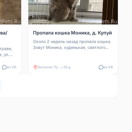
ва/
Пропала кошка Моника, д. Купуй
Около 2 недель назад пропала кошка.
Зовут Моника, худенькая, светлого
траве,
окраса, убежала в районе д. Купуй,
, ул.
очень пугливая....
из VK
Великие Луки
•
39 д
из VK