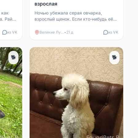
взрослая
 как
Ночью убежала серая овчарка,
а. Район
взрослый щенок. Если кто-нибудь её
видел, отпишитесь, пожалуйста.
Хозяева очень переживают.
из VK
Великие Луки
•
21 д
из VK
🐕
🐕