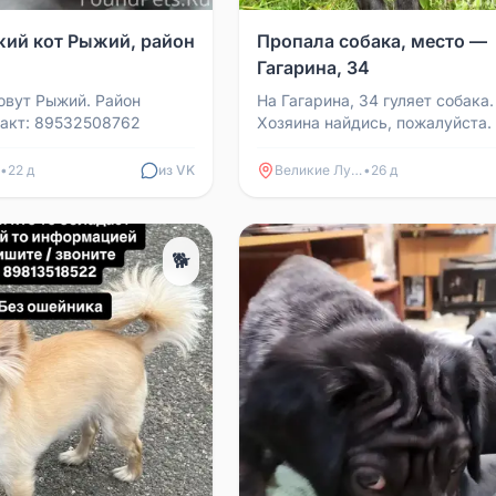
ий кот Рыжий, район
Пропала собака, место —
Гагарина, 34
зовут Рыжий. Район
На Гагарина, 34 гуляет собака.
акт: 89532508762
Хозяина найдись, пожалуйста.
•
22 д
из VK
Великие Луки
•
26 д
🐕