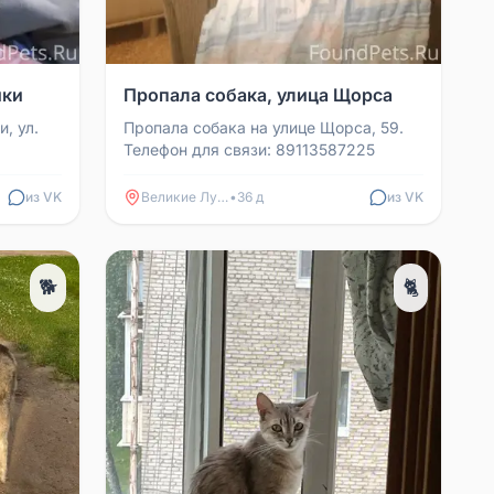
ики
Пропала собака, улица Щорса
, ул.
Пропала собака на улице Щорса, 59.
Телефон для связи: 89113587225
из VK
Великие Луки
•
36 д
из VK
🐕
🐈