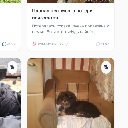
Пропал пёс, место потери
неизвестно
Потерялась собака, очень привязана к
семье. Если кто-нибудь найдёт,
просим вернуть за вознаграждение.
из VK
Великие Луки
•
28 д
из VK
🐕
🐕