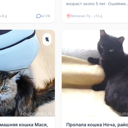
возраст около 5 лет. Ошейник
красный. Дата пропажи: 19 ию
Место пропажи: поселок Кунья.
•
8 д
из VK
Великие Луки
•
13 д
🐈
машняя кошка Мася,
Пропала кошка Ноча, райо