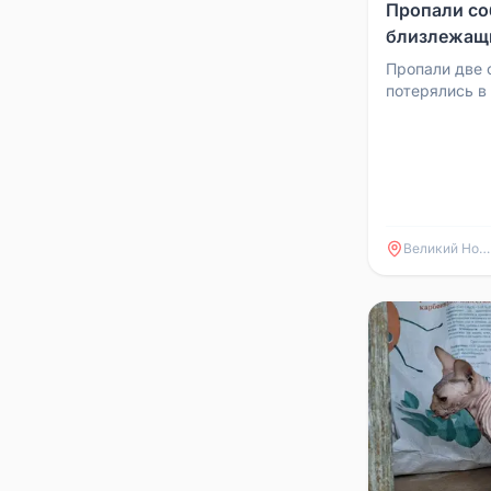
Пропали со
близлежащ
Пропали две 
потерялись в
Возможны в 
Шолохово, Уш
Великий Новгород