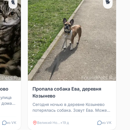
🐈
🐕
ково
Пропала собака Ева, деревня
Козынево
 улица
т дома
Сегодня ночью в деревне Козынево
ёз.
потерялась собака. Зовут Ева. Может
идти по дороге, обочине, может идти в
сторону город...
из VK
Великий Новгород
•
19 д
из VK