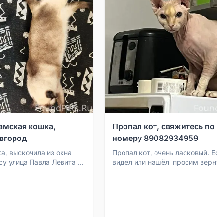
амская кошка,
Пропал кот, свяжитесь по
вгород
номеру 89082934959
а, выскочила из окна
Пропал кот, очень ласковый. Е
су улица Павла Левита 2
видел или нашёл, просим верн
еликом Новгороде. Кошка
позвонить по номеру 8908293
оды...