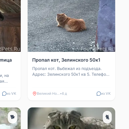
улица
Пропал кот, Зелинского 50к1
Пропал кот. Выбежал из подъезда.
Адрес: Зелинского 50к1 кв 5. Телефон
и, на
для связи: 89082259360
ая
видите
из VK
Великий Новгород
•
6 д
из VK
🐕
🐈