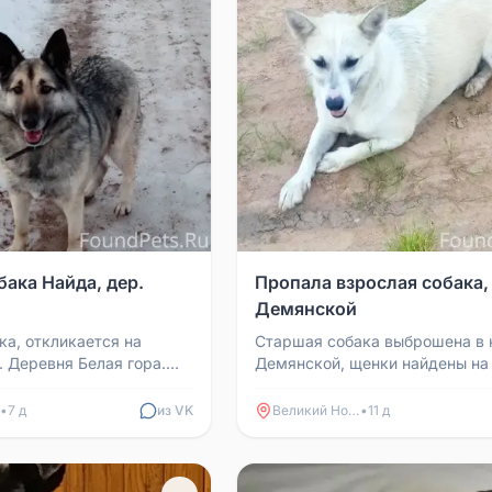
бака Найда, дер.
Пропала взрослая собака,
Демянской
ка, откликается на
Старшая собака выброшена в 
. Деревня Белая гора.
Демянской, щенки найдены на 
онить по номеру
 если увидите.
•
7 д
из VK
Великий Новгород
•
11 д