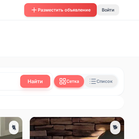
Разместить объявление
Войти
Найти
Сетка
Список
🐈
🐕