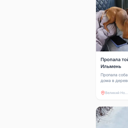
Пропала то
Ильмень
Пропала собак
дома в дерев
пропала собак
девочка, 10 ле
Великий Новгород