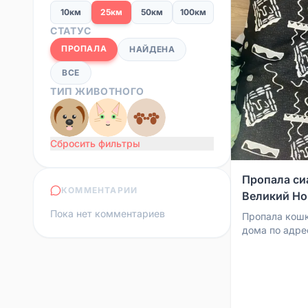
10км
25км
50км
100км
СТАТУС
ПРОПАЛА
НАЙДЕНА
ВСЕ
ТИП ЖИВОТНОГО
Сбросить фильтры
Пропала си
КОММЕНТАРИИ
Великий Но
Пока нет комментариев
Пропала кошк
дома по адре
корпус 2 в В
сиамской пор