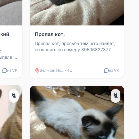
икий
Пропал кот,
Пропал кот, просьба тем, кто найдет,
позвонить по номеру 89506827377
с:
ыпала с
ва, д.
из VK
Великий Новгород
•
4 д
из VK
🐈
🐈