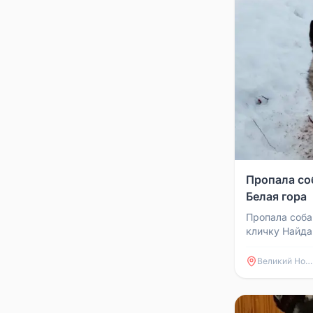
Пропала со
Белая гора
Пропала соба
кличку Найда
Просьба позв
89517239143,
Великий Новгород