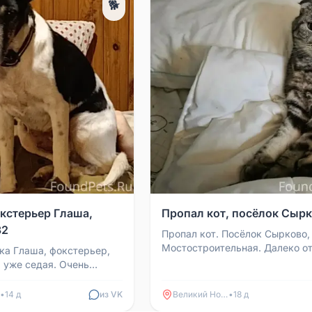
🐕
кстерьер Глаша,
Пропал кот, посёлок Сыр
32
Пропал кот. Посёлок Сырково,
Мостостроительная. Далеко о
ка Глаша, фокстерьер,
не уходил, возможно, кто-то ув
а уже седая. Очень
Звоните, если вид...
 Доехала с хозяевами на
жа, и...
•
14 д
из VK
Великий Новгород
•
18 д