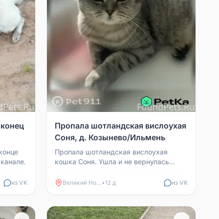
 конец
Пропала шотландская вислоухая
Соня, д. Козынево/Ильмень
конце
Пропала шотландская вислоухая
канале.
кошка Соня. Ушла и не вернулась
04.07.2026 в д. Козынево/Ильмень.
из VK
Великий Новгород
•
12 д
из VK