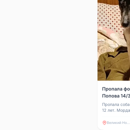
Пропала фо
Попова 14/
Пропала соба
12 лет. Морд
общительная.
лифте до 3 эта
Великий Новгород