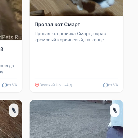
Пропал кот Смарт
Пропал кот, кличка Смарт, окрас
кремовый коричневый, на конце
хвоста белый кончик. Номер телефона:
ий
89116319064.
 всегда
зу.
..
из VK
Великий Новгород
•
4 д
из VK
🐈
🐈