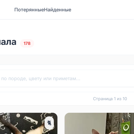
Потерянные
Найденные
пала
178
Страница
1
из
10
🐈