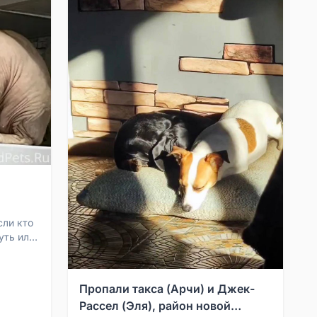
сли кто
уть или
4959
Пропали такса (Арчи) и Джек-
Рассел (Эля), район новой