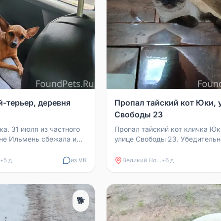
й-терьер, деревня
Пропал тайский кот Юки, 
Свободы 23
а. 31 июля из частного
Пропал тайский кот кличка Юк
не Ильмень сбежала и
улице Свободы 23. Убедительн
а. Это той-терьер,
просьба откликнуться, если у
т. Ес...
на улице, сообщить п...
•
5 д
из VK
Великий Новгород
•
6 д
🐕