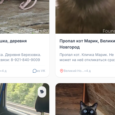
шка, деревня
Пропал кот Марик, Велик
Новгород
а. Деревня Березовка.
Пропал кот. Кличка Марик. Не
связи: 8-921-840-9009
может на неё откликаться сра
Реагирует на кисканья и
причмокивание. Если сильно н.
•
4 д
из VK
Великий Новгород
•
4 д
🐕