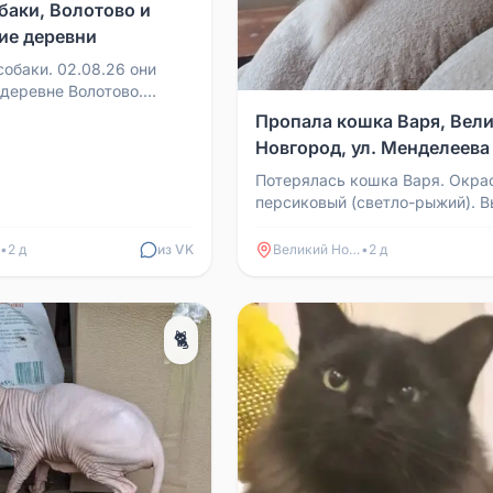
баки, Волотово и
ие деревни
собаки. 02.08.26 они
 деревне Волотово.
ближайших деревнях:
Пропала кошка Варя, Вел
ерско, Родион...
Новгород, ул. Менделеева
Потерялась кошка Варя. Окра
персиковый (светло-рыжий). В
балкона в районе ул. Менделее
14 в Великом Новго...
•
2 д
из VK
Великий Новгород
•
2 д
🐈