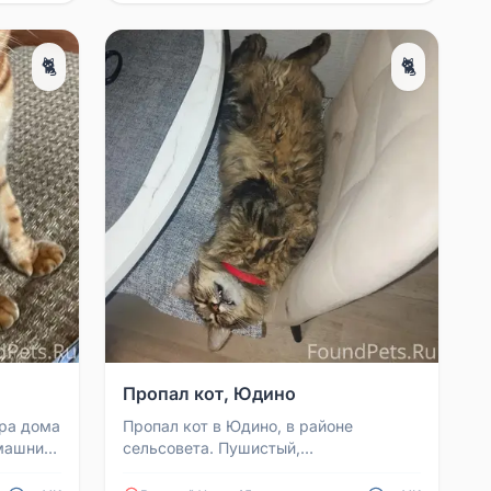
🐈
🐈
Пропал кот, Юдино
ора дома
Пропал кот в Юдино, в районе
омашний
сельсовета. Пушистый,
и за
кастрированный. На нём одет красный