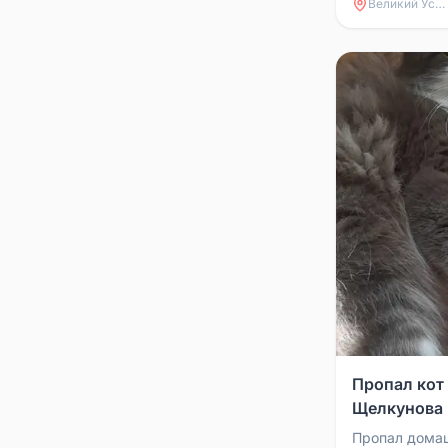
домом. Район 
Великий Устюг
Пропал кот
Щелкунова
Пропал домаш