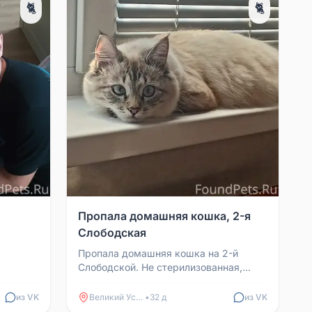
🐈
🐈
Пропала домашняя кошка, 2-я
Слободская
Пропала домашняя кошка на 2-й
Слободской. Не стерилизованная,
сбежала из дома 27 июня и до сих пор
не вернулась. Может, ...
из VK
Великий Устюг
•
32 д
из VK