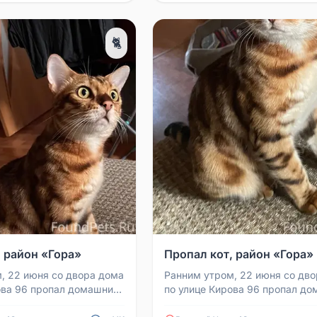
🐈
, район «Гора»
Пропал кот, район «Гора»
, 22 июня со двора дома
Ранним утром, 22 июня со дв
ова 96 пропал домашний
по улице Кирова 96 пропал д
 только во дворе и за
кот. Он гулял только во дворе 