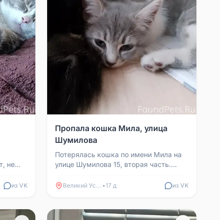
Пропала кошка Мила, улица
Шумилова
Потерялась кошка по имени Мила на
т, не
улице Шумилова 15, вторая часть.
Видели во дворе Шумилова 19.
с...
Просьба вернуть, очень с...
из VK
Великий Устюг
•
17 д
из VK