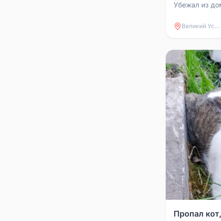
Убежал из до
был. В район
Щелкунова (вт
Великий Устюг
Пропал кот,