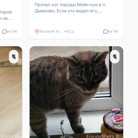
Пропал кот породы Мейн-кун в п.
Дымково. Если кто видел его,
Второй
позвоните по телефону 89115314577
о на
и кто-
из VK
Великий Устюг
•
63 д
из VK
🐈
🐈