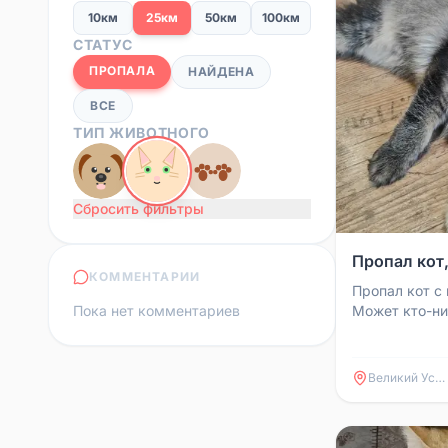
10км
25км
50км
100км
СТАТУС
ПРОПАЛА
НАЙДЕНА
ВСЕ
ТИП ЖИВОТНОГО
Сбросить фильтры
Пропал кот
КОММЕНТАРИИ
Пропал кот с 
Пока нет комментариев
Может кто-ни
где он, сообщ
Телефон +7911
Великий Устюг