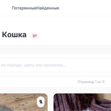
Потерянные
Найденные
а Кошка
37
Страница
1
из
3
🐈