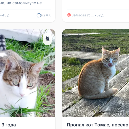
Если вы владеете какой-либо
ма, на самовыгуле не
информацией, просьб...
е домов по улице
орая част...
•
45 д
из VK
Великий Устюг
•
52 д
🐈
 3 года
Пропал кот Томас, посёло