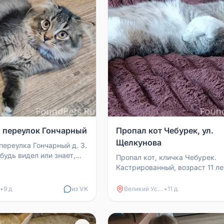
, переулок Гончарный
Пропал кот Чебурек, ул.
Щелкунова
переулка Гончарный д. 3.
будь видел или знает,
Пропал кот, кличка Чебурек.
ите, пожалуйста.
Кастрированный, возраст 11 ле
51414...
ручной, но на кличку может
откликнуться. На шее ошейник 
•
9 д
из VK
Великий Устюг
•
11 д