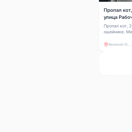
Пропал кот,
улица Рабо
Пропал кот, 2
ошейнике. Ме
часть города
магазин Стиму
Великий Устюг