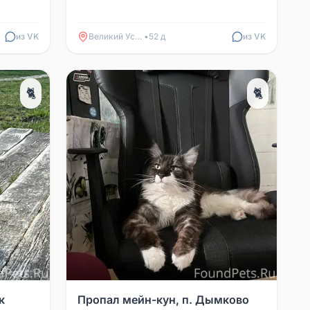
либо информацией, просьба
обращаться по номеру: 8...
из VK
Великий Устюг
•
52 д
из VK
🐈
🐈
к
Пропал мейн-кун, п. Дымково