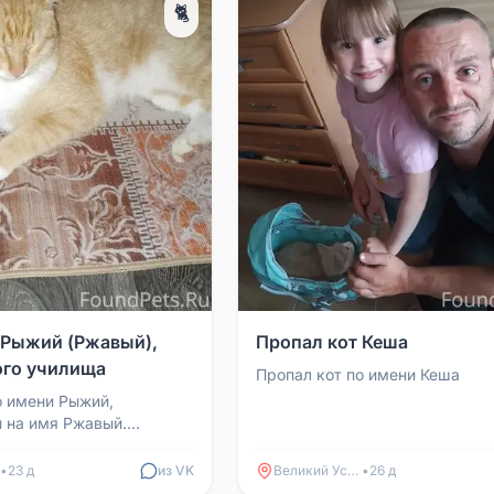
🐈
 Рыжий (Ржавый),
Пропал кот Кеша
ого училища
Пропал кот по имени Кеша
о имени Рыжий,
и на имя Ржавый.
з видели возле
речного училища.
•
23 д
из VK
Великий Устюг
•
26 д