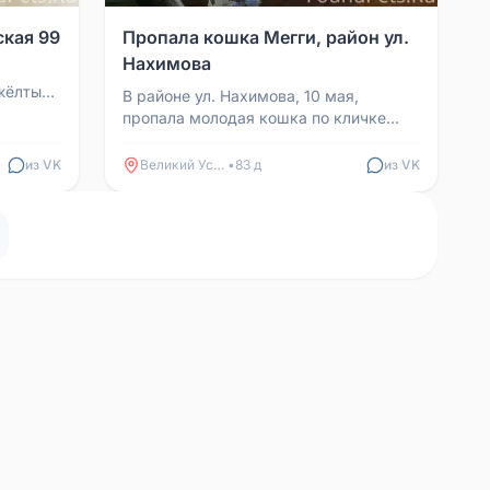
ская 99
Пропала кошка Мегги, район ул.
Нахимова
жёлтый
В районе ул. Нахимова, 10 мая,
пропала молодая кошка по кличке
Мегги. Кошка не уличная, всего
боится. Просьба, если кто-...
из VK
Великий Устюг
•
83 д
из VK