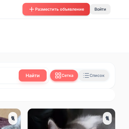
Разместить объявление
Войти
Найти
Сетка
Список
🐈
🐈