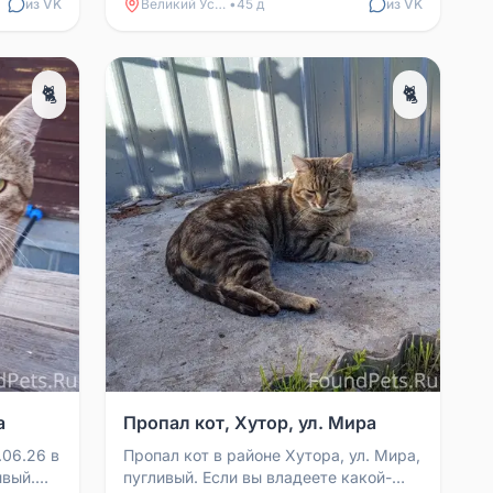
ошейник.
из VK
Великий Устюг
•
45 д
из VK
🐈
🐈
а
Пропал кот, Хутор, ул. Мира
.06.26 в
Пропал кот в районе Хутора, ул. Мира,
ивый.
пугливый. Если вы владеете какой-