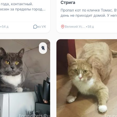
Стрига
 года, контактный.
езен за пределы города.
Пропал кот по кличке Томас. 
связи 89533049933.
день не приходит домой. У нег
шее был красный ошейник. Есл
то видел, отпишит...
•
54 д
из VK
Великий Устюг
•
58 д
🐈