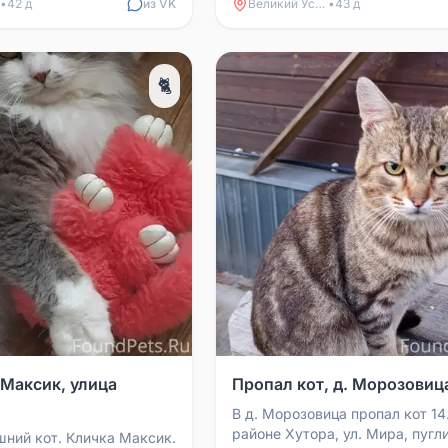
«...
домом. Район «...
•
42 д
из VK
Великий Устюг
•
43 д
🐈
 Максик, улица
Пропал кот, д. Морозовиц
В д. Морозовица пропал кот 14
районе Хутора, ул. Мира, пугл
ний кот. Кличка Максик.