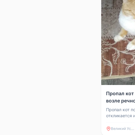
Пропал кот
возле речн
Пропал кот п
откликается 
Последний ра
остановки у 
Великий Устюг
Маленьки...