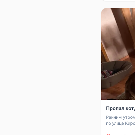
Пропал кот
Ранним утром
по улице Кир
кот. Он гулял