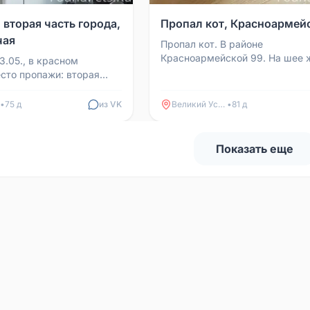
 вторая часть города,
Пропал кот, Красноармей
чая
Пропал кот. В районе
Красноармейской 99. На шее 
3.05., в красном
ошейник.
сто пропажи: вторая
, улица Рабочая, бывший
л. Кот пу...
•
75 д
из VK
Великий Устюг
•
81 д
Показать еще