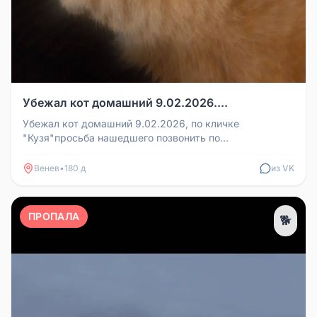
Убежал кот домашний 9.02.2026....
Убежал кот домашний 9.02.2026, по кличке
"Кузя"просьба нашедшего позвонить по
тел:89028403840. Вознаграждение нашедшему!...
Венев
•
180 д
из VK
ПРОПАЛА
🐕