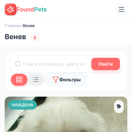
Found
Pets
Главная
›
Венев
Венев
3
Найти
Фильтры
НАЙДЕНА
🐕