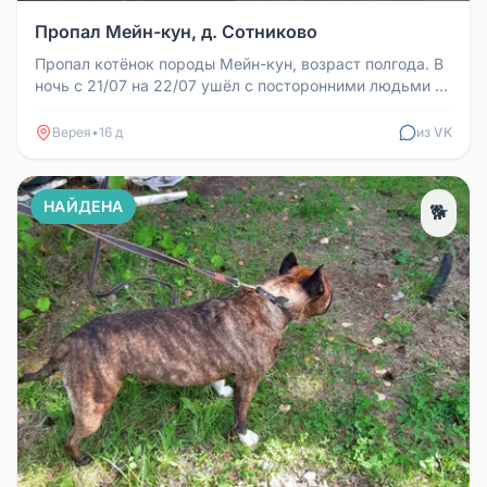
Пропал Мейн-кун, д. Сотниково
Пропал котёнок породы Мейн-кун, возраст полгода. В
ночь с 21/07 на 22/07 ушёл с посторонними людьми в
сторону Кузьминско...
Верея
•
16 д
из VK
НАЙДЕНА
🐕