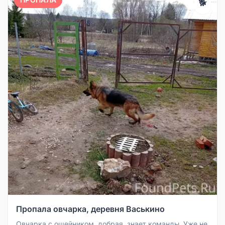
🐕
Пропала овчарка, деревня Васькино
Овчарка с ошейником, добрая, знает команды. Уже не