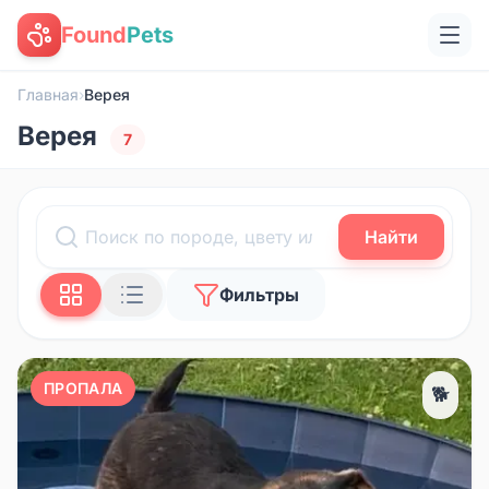
Found
Pets
Главная
›
Верея
Верея
7
Найти
Фильтры
ПРОПАЛА
🐕