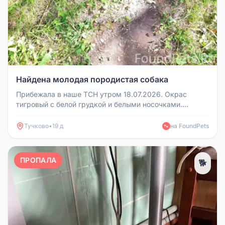
Найдена молодая породистая собака
Прибежала в наше ТСН утром 18.07.2026. Окрас
тигровый с белой грудкой и белыми носочками.
Потеряшка или брошенка. Без ош...
Тучково
•
19 д
на FoundPets
🐾
ПРОПАЛА
🐕