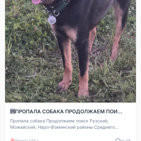
🆘ПРОПАЛА СОБАКА ПРОДОЛЖАЕМ ПОИ...
Пропала собака Продолжаем поиск Рузский,
Можайский, Наро-Фоминский районы Среднего
размера (чуть выше колена), окрас ч...
Верея
•
248 д
из VK